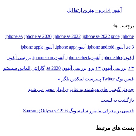
آیفون 14 پرو – بهترین ارتقا اپل
برچسب ها:
iphone se
,
iphone se 2020
,
iphone se 2022
,
iphone se 2022 price
,
iphone
se 3
,
آیفونiphone android
,
آیفونiphone app
,
آیفونiphone apple
,
آیفونiphone blog
,
آیفونiphone check
,
آیفونiphone com
,
بررسی آیفون
۱۳
,
بررسی آیفون ۱۳ پرو
,
بررسی آیفون se 2020
,
گارانتی الماس سیستم
فیس بوک
Twitter
پینترست
لینکدین
تلگرام
جدیدتر
گوشی های هوشمند به فناوری لیدار مجهز می شود
بازگشت به لیست
قدیمی تر
معرفی مانیتور سامسونگ 6. Samsung Odyssey G9
پست های مرتبط