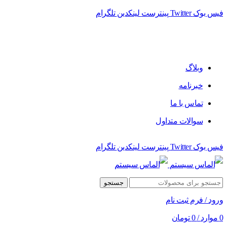
فیس بوک
Twitter
پینترست
لینکدین
تلگرام
فروشگاه الماس سیستم ﻋﺮﺿﻪ کننده اﻧﻮاع ﻣﺤﺼﻮﻻت دﯾﺠﯿﺘﺎل
وبلاگ
خبرنامه
تماس با ما
سوالات متداول
فیس بوک
Twitter
پینترست
لینکدین
تلگرام
جستجو
ورود / فرم ثبت نام
0
موارد
/
0
تومان