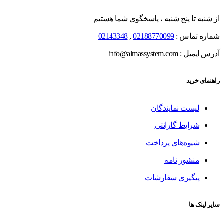
از شنبه تا پنج شنبه ، پاسخگوی شما هستیم
شماره تماس :
02188770099
,
02143348
آدرس ایمیل : info@almassystem.com
راهنمای خرید
لیست نمایندگان
شرایط گارانتی
شیوه‌های پرداخت
منشور نامه
پیگیری سفارشات
سایر لینک ها