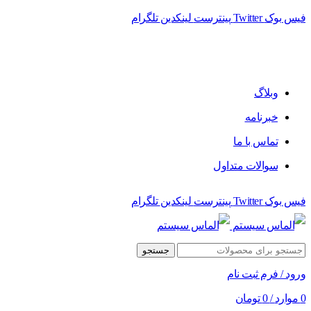
فیس بوک
Twitter
پینترست
لینکدین
تلگرام
فروشگاه الماس سیستم ﻋﺮﺿﻪ کننده اﻧﻮاع ﻣﺤﺼﻮﻻت دﯾﺠﯿﺘﺎل
وبلاگ
خبرنامه
تماس با ما
سوالات متداول
فیس بوک
Twitter
پینترست
لینکدین
تلگرام
جستجو
ورود / فرم ثبت نام
0
موارد
/
0
تومان