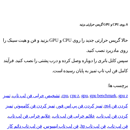
6. روی CPU و GPU گریس حرارتی بزنید
حالا گریس حرارتی جدید را روی CPU و GPU بزنید و فن و هیت سینک را
روی مادربرد نصب کنید.
سپس کابل باتری را دوباره وصل کرده و درب پشتی را نصب کنید. فرآیند
کامل فن لپ تاپ تمیز به پایان رسیده است.
برچسب ها:
gpu z
,
gpu benchmark
,
gpu
,
cpu z
,
cpu
,
تشخیص خرابی فن لپ تاپ
,
تميز
كردن فن ps4
,
تميز كردن فن پي اس فور
,
تميز كردن فن كامپيوتر
,
تميز
كردن فن لپ تاپ
,
علائم خرابی فن لپ تاپ
,
علایم خرابی فن لپ تاپ
,
فن لپ تاپ
,
فن لپ تاپ hp
,
فن لپ تاپ ایسوس
,
فن لپ تاپ دائم کار