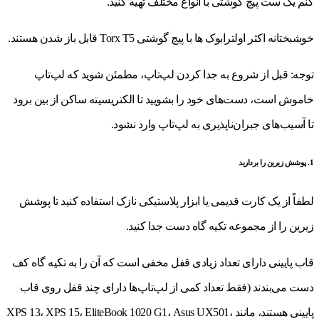
کنم یک ست پیچ گوشتی با انواع مختلف تهیه کنید.
خوشبختانه اکثر اولترابوک ها با پیچ گوشتی Torx T5 قابل باز شدن هستند.
توجه: قبل از شروع به جدا کردن لپ‌تاپ، مطمئن شوید که لپ‌تاپ
خاموش است، دست‌های خود را بشویید تا الکتریسیته ساکن از بین برود
تا آسیب‌های جبران‌ناپذیری به لپ‌تاپ وارد نشود.
1. پوشش زیرین را بردارید
لطفاً از یک کارت قدیمی یا ابزار پلاستیکی نازک استفاده کنید تا پوشش
زیرین را از مجموعه تکیه گاه دست جدا کنید.
قاب پایینی دارای تعداد زیادی قفل مخفی است که آن را به تکیه گاه کف
دست می‌بندند (فقط تعداد کمی از لپ‌تاپ‌ها دارای چند قفل روی قاب
پایینی هستند، مانند XPS 13، XPS 15، EliteBook 1020 G1، Asus UX501،