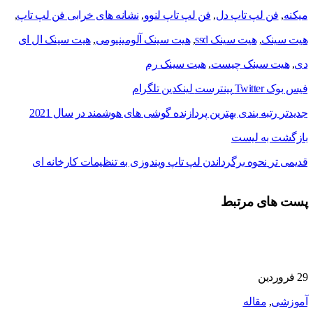
میکنه
,
فن لپ تاپ دل
,
فن لپ تاپ لنوو
,
نشانه های خرابی فن لپ تاپ
,
هیت سینک
,
هیت سینک ssd
,
هیت سینک آلومینیومی
,
هیت سینک ال ای
دی
,
هیت سینک چیست
,
هیت سینک رم
فیس بوک
Twitter
پینترست
لینکدین
تلگرام
جدیدتر
رتبه بندی بهترین پردازنده گوشی های هوشمند در سال 2021
بازگشت به لیست
قدیمی تر
نحوه برگرداندن لپ تاپ ویندوزی به تنظیمات کارخانه ای
پست های مرتبط
29
فروردین
آموزشی
,
مقاله