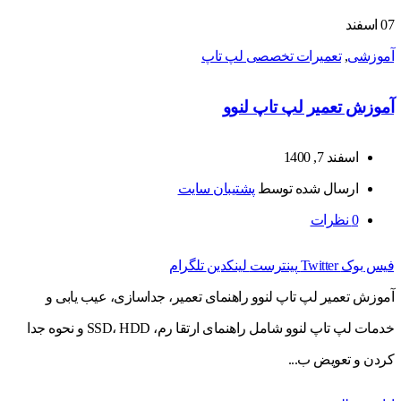
07
اسفند
آموزشی
,
تعمیرات تخصصی لپ تاپ
آموزش تعمیر لپ تاپ لنوو
اسفند 7, 1400
ارسال شده توسط
پشتیبان سایت
0
نظرات
فیس بوک
Twitter
پینترست
لینکدین
تلگرام
آموزش تعمیر لپ تاپ لنوو راهنمای تعمیر، جداسازی، عیب یابی و
خدمات لپ تاپ لنوو شامل راهنمای ارتقا رم، SSD، HDD و نحوه جدا
کردن و تعویض ب...