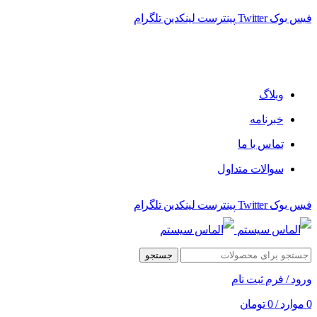
فیس بوک
Twitter
پینترست
لینکدین
تلگرام
فروشگاه الماس سیستم ﻋﺮﺿﻪ کننده اﻧﻮاع ﻣﺤﺼﻮﻻت دﯾﺠﯿﺘﺎل
وبلاگ
خبرنامه
تماس با ما
سوالات متداول
فیس بوک
Twitter
پینترست
لینکدین
تلگرام
جستجو
ورود / فرم ثبت نام
0
موارد
/
0
تومان