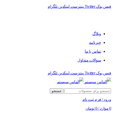
فیس بوک
Twitter
پینترست
لینکدین
تلگرام
فروشگاه الماس سیستم ﻋﺮﺿﻪ کننده اﻧﻮاع ﻣﺤﺼﻮﻻت دﯾﺠﯿﺘﺎل
وبلاگ
خبرنامه
تماس با ما
سوالات متداول
فیس بوک
Twitter
پینترست
لینکدین
تلگرام
جستجو
ورود / فرم ثبت نام
0
موارد
/
0
تومان