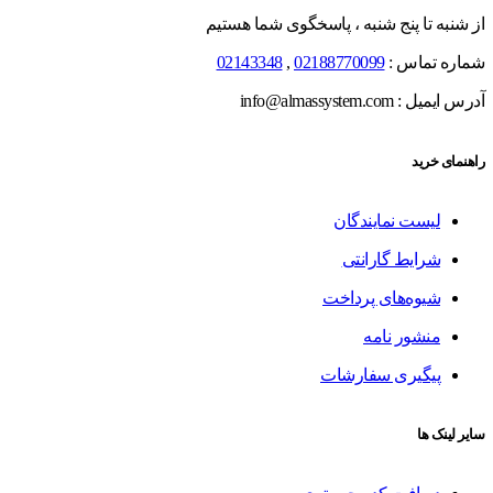
از شنبه تا پنج شنبه ، پاسخگوی شما هستیم
شماره تماس :
02188770099
,
02143348
آدرس ایمیل : info@almassystem.com
راهنمای خرید
لیست نمایندگان
شرایط گارانتی
شیوه‌های پرداخت
منشور نامه
پیگیری سفارشات
سایر لینک ها