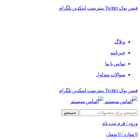
فیس بوک
Twitter
پینترست
لینکدین
تلگرام
فروشگاه الماس سیستم ﻋﺮﺿﻪ کننده اﻧﻮاع ﻣﺤﺼﻮﻻت دﯾﺠﯿﺘﺎل
وبلاگ
خبرنامه
تماس با ما
سوالات متداول
فیس بوک
Twitter
پینترست
لینکدین
تلگرام
جستجو
ورود / فرم ثبت نام
0
موارد
/
0
تومان