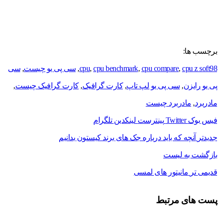
برچسب ها:
cpu z soft98
,
cpu compare
,
cpu benchmark
,
cpu
,
سی پی یو چیست
,
سی
پی یو رایزن
,
سی پی یو لپ تاپ
,
کارت گرافیک
,
کارت گرافیک چیست
,
مادربرد
,
مادربرد چیست
فیس بوک
Twitter
پینترست
لینکدین
تلگرام
جدیدتر
آنچه که باید درباره جک های برند کیستون بدانیم
بازگشت به لیست
قدیمی تر
مانیتور های لمسی
پست های مرتبط