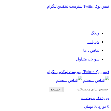
فیس بوک
Twitter
پینترست
لینکدین
تلگرام
فروشگاه الماس سیستم ﻋﺮﺿﻪ کننده اﻧﻮاع ﻣﺤﺼﻮﻻت دﯾﺠﯿﺘﺎل
وبلاگ
خبرنامه
تماس با ما
سوالات متداول
فیس بوک
Twitter
پینترست
لینکدین
تلگرام
جستجو
ورود / فرم ثبت نام
0
موارد
/
0
تومان