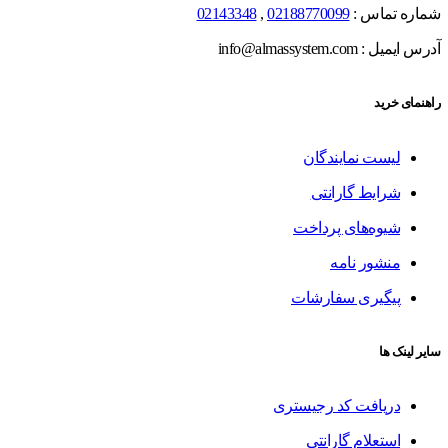
شماره تماس :
02188770099
,
02143348
آدرس ایمیل : info@almassystem.com
راهنمای خرید
لیست نمایندگان
شرایط گارانتی
شیوه‌های پرداخت
منشور نامه
پیگیری سفارشات
سایر لینک ها
دریافت کد رجیستری
استعلام گارانتی