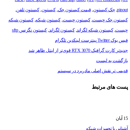
pinout
,
جک کیستون
,
قیمت کیستون جک
,
کیستون
,
کیستون تلفن
,
کیستون جک چیست
,
کیستون چیست
,
کیستون شبکه
,
کیستون شبکه
چیست
,
کیستون شبکه لگراند
,
کیستون لگراند
,
کیستون نگزنس sftp
فیس بوک
Twitter
پینترست
لینکدین
تلگرام
جدیدتر
کارت گرافیک RTX 3070 قوی‌تر از اینتل ظاهر شد
بازگشت به لیست
قدیمی تر
نقش اصلی مادربرد در سیستم
پست های مرتبط
15
آبان
آشنایی با تجهیزات شبکه