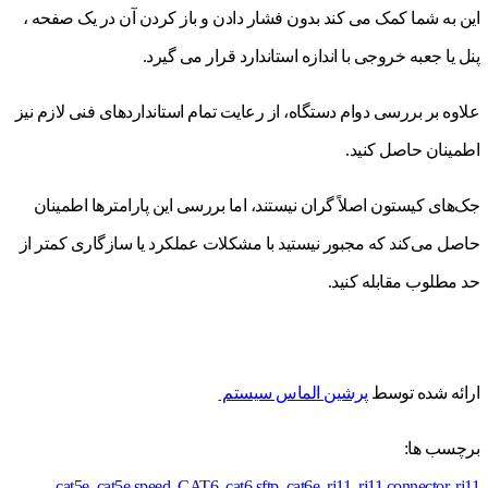
این به شما کمک می کند بدون فشار دادن و باز کردن آن در یک صفحه ،
پنل یا جعبه خروجی با اندازه استاندارد قرار می گیرد.
علاوه بر بررسی دوام دستگاه، از رعایت تمام استانداردهای فنی لازم نیز
اطمینان حاصل کنید.
جک‌های کیستون اصلاً گران نیستند، اما بررسی این پارامترها اطمینان
حاصل می‌کند که مجبور نیستید با مشکلات عملکرد یا سازگاری کمتر از
حد مطلوب مقابله کنید.
ارائه شده توسط
پرشین الماس سیستم
برچسب ها:
cat5e
,
cat5e speed
,
CAT6
,
cat6 sftp
,
cat6e
,
rj11
,
rj11 connector
,
rj11