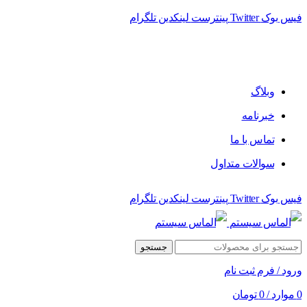
فیس بوک
Twitter
پینترست
لینکدین
تلگرام
فروشگاه الماس سیستم ﻋﺮﺿﻪ کننده اﻧﻮاع ﻣﺤﺼﻮﻻت دﯾﺠﯿﺘﺎل
وبلاگ
خبرنامه
تماس با ما
سوالات متداول
فیس بوک
Twitter
پینترست
لینکدین
تلگرام
جستجو
ورود / فرم ثبت نام
0
موارد
/
0
تومان