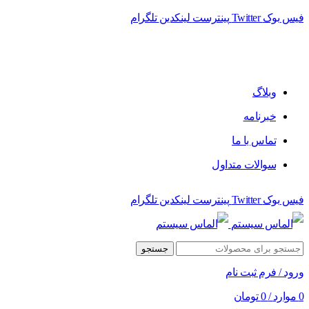
فیس بوک
Twitter
پینترست
لینکدین
تلگرام
فروشگاه الماس سیستم ﻋﺮﺿﻪ کننده اﻧﻮاع ﻣﺤﺼﻮﻻت دﯾﺠﯿﺘﺎل
وبلاگ
خبرنامه
تماس با ما
سوالات متداول
فیس بوک
Twitter
پینترست
لینکدین
تلگرام
جستجو
ورود / فرم ثبت نام
0
موارد
/
0
تومان