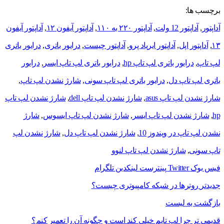
برچسب ها:
آداپتور
,
آداپتور 12 ولت
,
آداپتور ۲۲۰ به ۱۱۰
,
آداپتور آیفون ۱۲
,
آداپتور آیفون
۱۳
,
آداپتور اپل
,
آداپتور ایرپاد پرو
,
آداپتور چیست
,
درایور باتری
,
درایور باتری
لپ تاپ
,
درایور باتری لپ تاپ hp
,
درایور باتری لپ تاپ ایسر
,
درایور
باتری لپ تاپ دل
,
درایور باتری لپ تاپ سونی
,
شارژ نشدن لپ تاپ
,
شارژ نشدن لپ تاپ asus
,
شارژ نشدن لپ تاپ dell
,
شارژ نشدن لپ تاپ
hp
,
شارژ نشدن لپ تاپ ایسر
,
شارژ نشدن لپ تاپ ایسوس
,
شارژ
نشدن لپ تاپ در ویندوز 10
,
شارژ نشدن لپ تاپ دل
,
شارژ نشدن لپ
تاپ سونی
,
شارژ نشدن لپ تاپ لنوو
فیس بوک
Twitter
پینترست
لینکدین
تلگرام
جدیدتر
روترها در شبکه کامپیوتری چیست؟
بازگشت به لیست
قدیمی تر
چرا لپ تاپم خیلی کند است و چگونه آن را تعمیر کنم؟