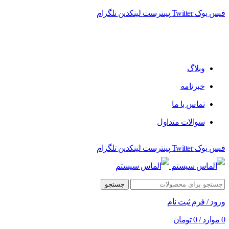
فیس بوک
Twitter
پینترست
لینکدین
تلگرام
فروشگاه الماس سیستم ﻋﺮﺿﻪ کننده اﻧﻮاع ﻣﺤﺼﻮﻻت دﯾﺠﯿﺘﺎل
وبلاگ
خبرنامه
تماس با ما
سوالات متداول
فیس بوک
Twitter
پینترست
لینکدین
تلگرام
جستجو
ورود / فرم ثبت نام
0
موارد
/
0
تومان