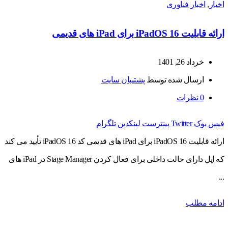
اخبار
,
اخبار فناوری
ارائه قابلیت iPadOS 16 برای iPad های قدیمی
خرداد 26, 1401
ارسال شده توسط
پشتیبان سایت
0
نظرات
فیس بوک
Twitter
پینترست
لینکدین
تلگرام
ارائه قابلیت iPadOS 16 برای iPad های قدیمی کد iPadOS 16 تأیید می کند
که اپل دارای حالت داخلی برای فعال کردن Stage Manager در iPad های
...
ادامه مطلب