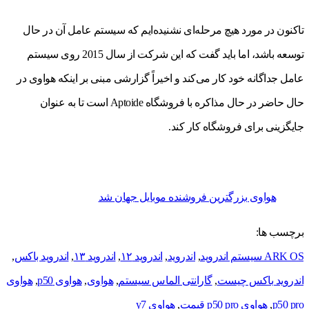
تاکنون در مورد هیچ مرحله‌ای نشنیده‌ایم که سیستم عامل آن در حال
توسعه باشد، اما باید گفت که این شرکت از سال 2015 روی سیستم
عامل جداگانه خود کار می‌کند و اخیراً گزارشی مبنی بر اینکه هواوی در
حال حاضر در حال مذاکره با فروشگاه Aptoide است تا به عنوان
جایگزینی برای فروشگاه کار کند.
هواوی بزرگترین فروشنده موبایل جهان شد
برچسب ها:
ARK OS سیستم اندروید
,
اندروید
,
اندروید ۱۲
,
اندروید ۱۳
,
اندروید باکس
,
اندروید باکس چیست
,
گارانتی الماس سیستم
,
هواوی
,
هواوی p50
,
هواوی
p50 pro
,
هواوی p50 pro قیمت
,
هواوی y7