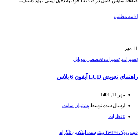
صفحه نمایش کامل در LG G3 خود، به دلایل ایمنی ، باید دستگ...
ادامه مطلب
11
مهر
تعمیرات
,
تعمیرات تخصصی موبایل
راهنمای تعویض LCD آیفون 6 پلاس
مهر 11, 1401
ارسال شده توسط
پشتیبان سایت
0
نظرات
فیس بوک
Twitter
پینترست
لینکدین
تلگرام