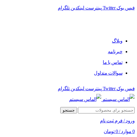
فیس بوک
Twitter
پینترست
لینکدین
تلگرام
فروشگاه الماس سیستم ﻋﺮﺿﻪ کننده اﻧﻮاع ﻣﺤﺼﻮﻻت دﯾﺠﯿﺘﺎل
وبلاگ
خبرنامه
تماس با ما
سوالات متداول
فیس بوک
Twitter
پینترست
لینکدین
تلگرام
جستجو
ورود / فرم ثبت نام
0
موارد
/
0
تومان