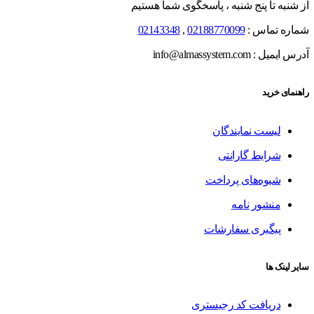
از شنبه تا پنج شنبه ، پاسخگوی شما هستیم
شماره تماس :
02188770099
,
02143348
آدرس ایمیل : info@almassystem.com
راهنمای خرید
لیست نمایندگان
شرایط گارانتی
شیوه‌های پرداخت
منشور نامه
پیگیری سفارشات
سایر لینک ها
دریافت کد رجیستری