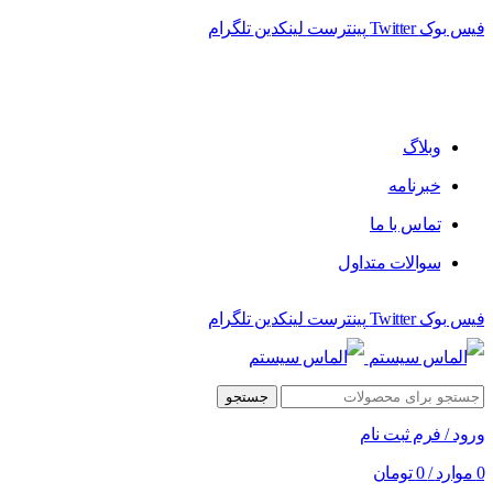
فیس بوک
Twitter
پینترست
لینکدین
تلگرام
فروشگاه الماس سیستم ﻋﺮﺿﻪ کننده اﻧﻮاع ﻣﺤﺼﻮﻻت دﯾﺠﯿﺘﺎل
وبلاگ
خبرنامه
تماس با ما
سوالات متداول
فیس بوک
Twitter
پینترست
لینکدین
تلگرام
جستجو
ورود / فرم ثبت نام
0
موارد
/
0
تومان