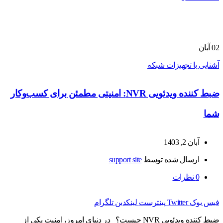
02
آبان
آشنایی با تجهیزات شبکه
ضبط کننده ویدئویی NVR: امنیتی مطمئن برای کسب‌وکار
شما
آبان 2, 1403
ارسال شده توسط
support site
0
نظرات
فیس بوک
Twitter
پینترست
لینکدین
تلگرام
ضبط کننده ویدئویی NVR چیست؟ در دنیای امروز، امنیت یکی از