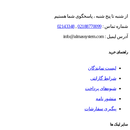
از شنبه تا پنج شنبه ، پاسخگوی شما هستیم
شماره تماس :
02188770099
,
02143348
آدرس ایمیل : info@almassystem.com
راهنمای خرید
لیست نمایندگان
شرایط گارانتی
شیوه‌های پرداخت
منشور نامه
پیگیری سفارشات
سایر لینک ها