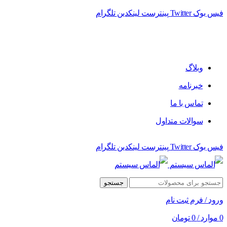
فیس بوک
Twitter
پینترست
لینکدین
تلگرام
فروشگاه الماس سیستم ﻋﺮﺿﻪ کننده اﻧﻮاع ﻣﺤﺼﻮﻻت دﯾﺠﯿﺘﺎل
وبلاگ
خبرنامه
تماس با ما
سوالات متداول
فیس بوک
Twitter
پینترست
لینکدین
تلگرام
جستجو
ورود / فرم ثبت نام
0
موارد
/
0
تومان