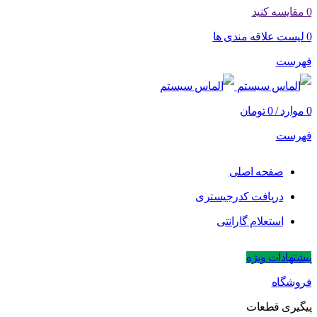
0
مقایسه کنید
0
لیست علاقه مندی ها
فهرست
0
موارد
/
0
تومان
فهرست
صفحه اصلی
دریافت کدرجیستری
استعلام گارانتی
پیشنهادات ویژه
فروشگاه
پیگیری قطعات