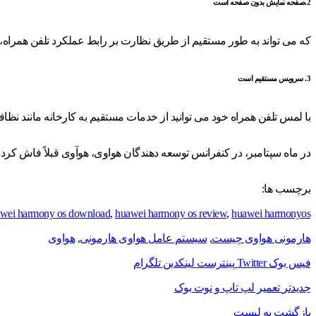
2.صفحه نمایش بدون صفحه است
که می تواند به طور مستقیم از طریق نظارت بر رابط عملکرد تلفن همراه
3. سرویس مستقیم است
با لمس تلفن همراه خود می توانید از خدمات مستقیم به کارخانه مانند نظاف
در ماه سپتامبر، در کنفرانس توسعه دهندگان هواوی، هوآوی قبلاً فاش کرده بود که در اولین دست
برچسب ها:
wei harmony os download
,
huawei harmony os review
,
huawei harmonyos
هارمونی هواوی چیست
,
سیستم عامل هواوی هارمونی
,
هواوی
فیس بوک
Twitter
پینترست
لینکدین
تلگرام
جدیدتر
تعمیر لپ تاپ و نوت بوک
بازگشت به لیست