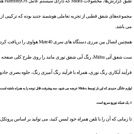
طبق گزارش‌ها، محصولات Midea که دارای سیستم عامل HarmonyOS هستند.
مجموعه‌های شفق قطبی از تجربه تعاملی هوشمند جدید بوده که ترکیبی از ل
می باشد.
همچنین اتصال بین مرزی دستگاه های سری Mate40 هواوی را دریافت کرد و تجربه جدیدی از اتصال و تعامل انسان و رایانه در صحنه های زندگی را برای کاربران به ارمغان آورد.
ست شفق آتی Midea، رنگ آبی شفق توری مانند را روی طرح کلی صفحه بیرونی محصول خواهد داشت.
فرآیند آبکاری رنگ نوری، همراه با فرآیند رنگ آمیزی رنگ، جلوه بصری جاد
لوازم خانگی جدیدی که این بار توسط Midea عرضه می شود، سه پیشرفت قابل توجه را به همراه داشته است
1. یک شبکه توزیع سریع است
تا زمانی که آن را با تلفن همراه خود لمس کنید، می توانید بر اساس پروتکل پیکربندی شبکه Wi-Fi Aware به توزیع شبکه 3 