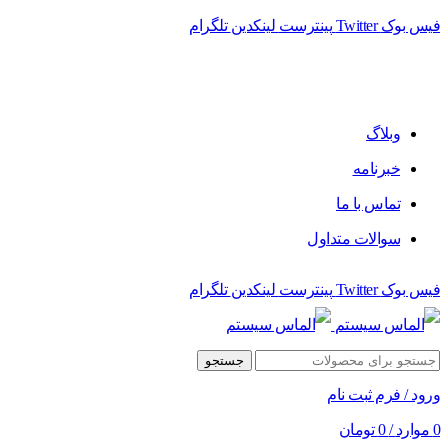
فیس بوک
Twitter
پینترست
لینکدین
تلگرام
فروشگاه الماس سیستم ﻋﺮﺿﻪ کننده اﻧﻮاع ﻣﺤﺼﻮﻻت دﯾﺠﯿﺘﺎل
وبلاگ
خبرنامه
تماس با ما
سوالات متداول
فیس بوک
Twitter
پینترست
لینکدین
تلگرام
جستجو
ورود / فرم ثبت نام
0
موارد
/
0
تومان