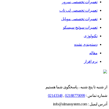
تعمیرات تخصصی سرور
تعمیرات تخصصی لپ تاپ
تعمیرات تخصصی موبایل
تعمیرات سوئیچ سیسکو
تکنولوژی
دسته‌بندی نشده
مقاله
نرم افزار
از شنبه تا پنج شنبه ، پاسخگوی شما هستیم
شماره تماس :
02188770099
,
02143348
آدرس ایمیل : info@almassystem.com