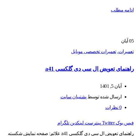
ادامه مطلب
05
آبان
تعمیرات
,
تعمیرات تخصصی موبایل
راهنمای تعویض ال سی دی گلکسی a41
آبان 5, 1401
ارسال شده توسط
پشتیبان سایت
0
نظرات
فیس بوک
Twitter
پینترست
لینکدین
تلگرام
راهنمای تعویض ال سی دی گلکسی a41 علائم: صفحه نمایش شکسته