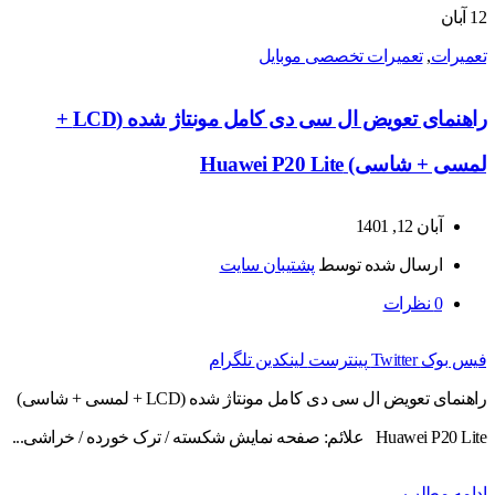
12
آبان
تعمیرات
,
تعمیرات تخصصی موبایل
راهنمای تعویض ال سی دی کامل مونتاژ شده (LCD +
لمسی + شاسی) Huawei P20 Lite
آبان 12, 1401
ارسال شده توسط
پشتیبان سایت
0
نظرات
فیس بوک
Twitter
پینترست
لینکدین
تلگرام
راهنمای تعویض ال سی دی کامل مونتاژ شده (LCD + لمسی + شاسی)
Huawei P20 Lite علائم: صفحه نمایش شکسته / ترک خورده / خراشی...
ادامه مطلب