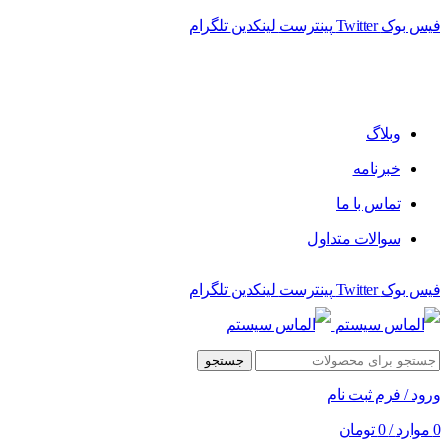
فیس بوک
Twitter
پینترست
لینکدین
تلگرام
فروشگاه الماس سیستم ﻋﺮﺿﻪ کننده اﻧﻮاع ﻣﺤﺼﻮﻻت دﯾﺠﯿﺘﺎل
وبلاگ
خبرنامه
تماس با ما
سوالات متداول
فیس بوک
Twitter
پینترست
لینکدین
تلگرام
جستجو
ورود / فرم ثبت نام
0
موارد
/
0
تومان