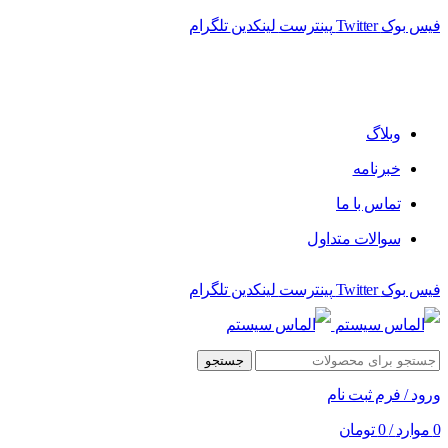
فیس بوک
Twitter
پینترست
لینکدین
تلگرام
فروشگاه الماس سیستم ﻋﺮﺿﻪ کننده اﻧﻮاع ﻣﺤﺼﻮﻻت دﯾﺠﯿﺘﺎل
وبلاگ
خبرنامه
تماس با ما
سوالات متداول
فیس بوک
Twitter
پینترست
لینکدین
تلگرام
جستجو
ورود / فرم ثبت نام
0
موارد
/
0
تومان