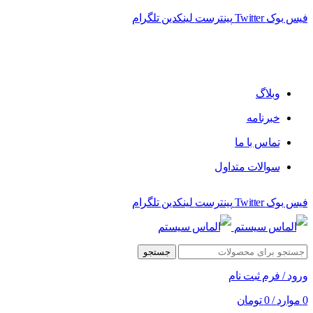
فیس بوک
Twitter
پینترست
لینکدین
تلگرام
فروشگاه الماس سیستم ﻋﺮﺿﻪ کننده اﻧﻮاع ﻣﺤﺼﻮﻻت دﯾﺠﯿﺘﺎل
وبلاگ
خبرنامه
تماس با ما
سوالات متداول
فیس بوک
Twitter
پینترست
لینکدین
تلگرام
جستجو
ورود / فرم ثبت نام
0
موارد
/
0
تومان