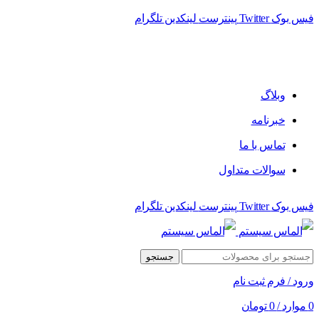
فیس بوک
Twitter
پینترست
لینکدین
تلگرام
فروشگاه الماس سیستم ﻋﺮﺿﻪ کننده اﻧﻮاع ﻣﺤﺼﻮﻻت دﯾﺠﯿﺘﺎل
وبلاگ
خبرنامه
تماس با ما
سوالات متداول
فیس بوک
Twitter
پینترست
لینکدین
تلگرام
جستجو
ورود / فرم ثبت نام
0
موارد
/
0
تومان