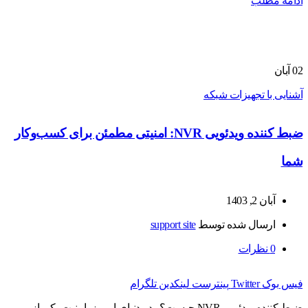
ادامه مطلب
02
آبان
آشنایی با تجهیزات شبکه
ضبط کننده ویدئویی NVR: امنیتی مطمئن برای کسب‌وکار
شما
آبان 2, 1403
ارسال شده توسط
support site
0
نظرات
فیس بوک
Twitter
پینترست
لینکدین
تلگرام
ضبط کننده ویدئویی NVR چیست؟ در دنیای امروز، امنیت یکی از