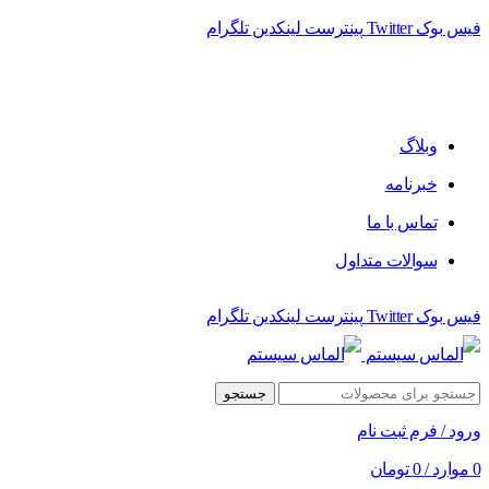
فیس بوک
Twitter
پینترست
لینکدین
تلگرام
فروشگاه الماس سیستم ﻋﺮﺿﻪ کننده اﻧﻮاع ﻣﺤﺼﻮﻻت دﯾﺠﯿﺘﺎل
وبلاگ
خبرنامه
تماس با ما
سوالات متداول
فیس بوک
Twitter
پینترست
لینکدین
تلگرام
جستجو
ورود / فرم ثبت نام
0
موارد
/
0
تومان