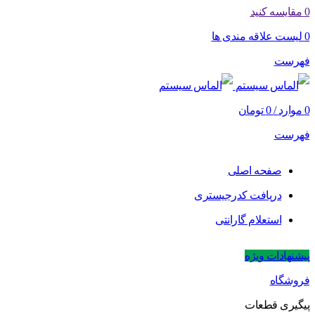
0
مقایسه کنید
0
لیست علاقه مندی ها
فهرست
0
موارد
/
0
تومان
فهرست
صفحه اصلی
دریافت کدرجیستری
استعلام گارانتی
پیشنهادات ویژه
فروشگاه
پیگیری قطعات