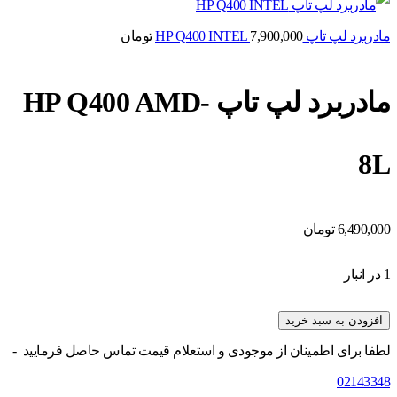
مادربرد لپ تاپ HP Q400 INTEL
7,900,000
تومان
مادربرد لپ تاپ HP Q400 AMD-
8L
6,490,000
تومان
1 در انبار
افزودن به سبد خرید
لطفا برای اطمینان از موجودی و استعلام قیمت تماس حاصل فرمایید -
02143348