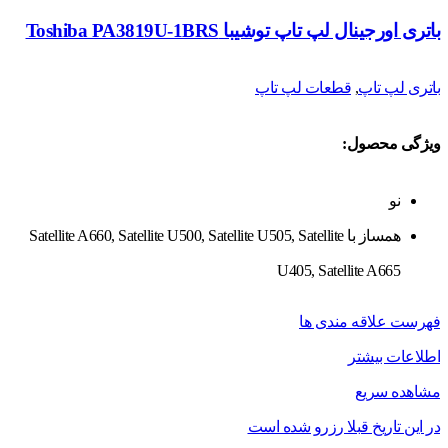
باتری اورجینال لپ تاپ توشیبا Toshiba PA3819U-1BRS
باتری لپ تاپ
,
قطعات لپ تاپ
ویژگی محصول:
نو
همساز با Satellite A660, Satellite U500, Satellite U505, Satellite
U405, Satellite A665
فهرست علاقه مندی ها
اطلاعات بیشتر
مشاهده سریع
در این تاریخ قبلا رزرو شده است