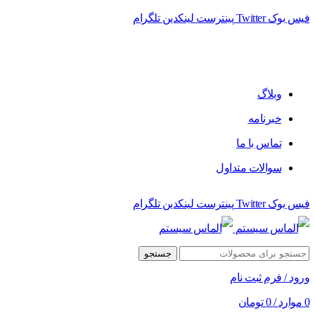
فیس بوک
Twitter
پینترست
لینکدین
تلگرام
فروشگاه الماس سیستم ﻋﺮﺿﻪ کننده اﻧﻮاع ﻣﺤﺼﻮﻻت دﯾﺠﯿﺘﺎل
وبلاگ
خبرنامه
تماس با ما
سوالات متداول
فیس بوک
Twitter
پینترست
لینکدین
تلگرام
جستجو
ورود / فرم ثبت نام
0
موارد
/
0
تومان