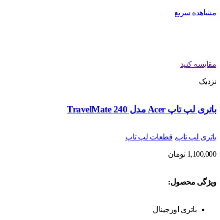
مشاهده سریع
مقایسه کنید
نزدیک
باتری لپ تاپ Acer مدل TravelMate 240
باتری لپ تاپ
,
قطعات لپ تاپ
1,100,000
تومان
ویژگی محصول:
باتری اورجینال