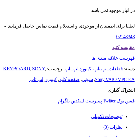
در انبار موجود نمی باشد
لطفا برای اطمینان از موجودی و استعلام قیمت تماس حاصل فرمایید -
02143348
مقایسه کنید
فهرست علاقه مندی ها
دسته:
قطعات لپ تاپ
,
کیبورد لپ تاپ
برچسب:
,
SONY
,
KEYBOARD
Sony VAIO VPC EA
,
سونی
,
صفحه کلید
,
کیبورد
,
لپ تاپ
اشتراک گذاری
فیس بوک
Twitter
پینترست
لینکدین
تلگرام
توضیحات تکمیلی
نظرات (0)