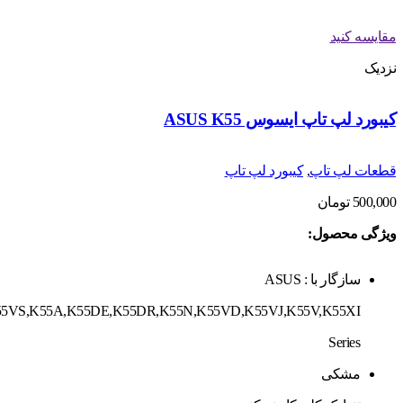
مقایسه کنید
نزدیک
کیبورد لپ تاپ ایسوس ASUS K55
قطعات لپ تاپ
,
کیبورد لپ تاپ
500,000
تومان
ویژگی محصول:
سازگار با : ASUS
5VS,K55A,K55DE,K55DR,K55N,K55VD,K55VJ,K55V,K55XI
Series
مشکی