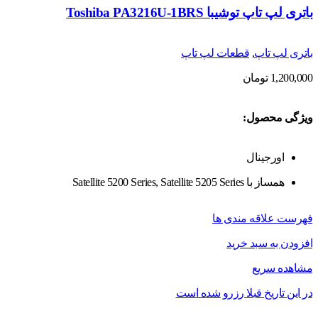
باتری لپ تاپ توشیبا Toshiba PA3216U-1BRS
باتری لپ تاپ
,
قطعات لپ تاپ
1,200,000
تومان
ویژگی محصول:
اورجینال
همساز با Satellite 5200 Series, Satellite 5205 Series
فهرست علاقه مندی ها
افزودن به سبد خرید
مشاهده سریع
در این تاریخ قبلا رزرو شده است