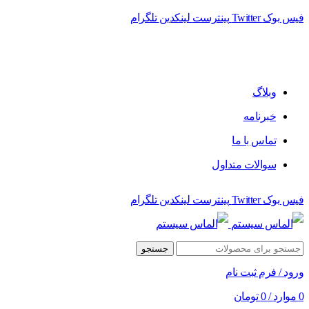
فیس بوک
Twitter
پینترست
لینکدین
تلگرام
فروشگاه الماس سیستم ﻋﺮﺿﻪ کننده اﻧﻮاع ﻣﺤﺼﻮﻻت دﯾﺠﯿﺘﺎل
وبلاگ
خبرنامه
تماس با ما
سوالات متداول
فیس بوک
Twitter
پینترست
لینکدین
تلگرام
جستجو
ورود / فرم ثبت نام
0
موارد
/
0
تومان