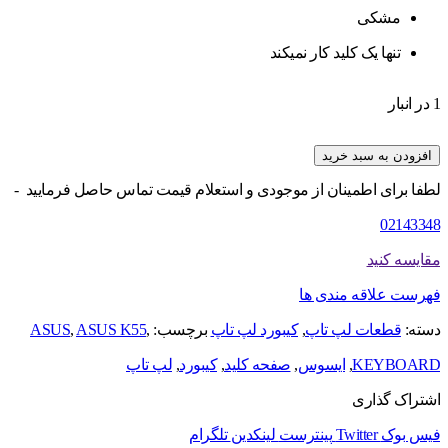
مشکی
تنها یک کلید کار نمیکند
1 در انبار
افزودن به سبد خرید
لطفا برای اطمینان از موجودی و استعلام قیمت تماس حاصل فرمایید -
02143348
مقایسه کنید
فهرست علاقه مندی ها
دسته:
قطعات لپ تاپ
,
کیبورد لپ تاپ
برچسب:
,
ASUS K55
,
ASUS
KEYBOARD
,
ایسوس
,
صفحه کلید
,
کیبورد
,
لپ تاپ
اشتراک گذاری
فیس بوک
Twitter
پینترست
لینکدین
تلگرام