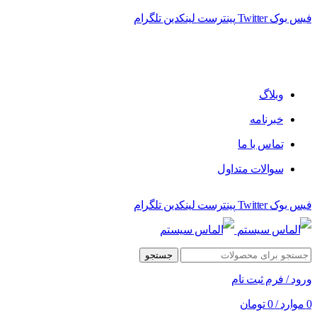
فیس بوک
Twitter
پینترست
لینکدین
تلگرام
فروشگاه الماس سیستم ﻋﺮﺿﻪ کننده اﻧﻮاع ﻣﺤﺼﻮﻻت دﯾﺠﯿﺘﺎل
وبلاگ
خبرنامه
تماس با ما
سوالات متداول
فیس بوک
Twitter
پینترست
لینکدین
تلگرام
جستجو
ورود / فرم ثبت نام
0
موارد
/
0
تومان