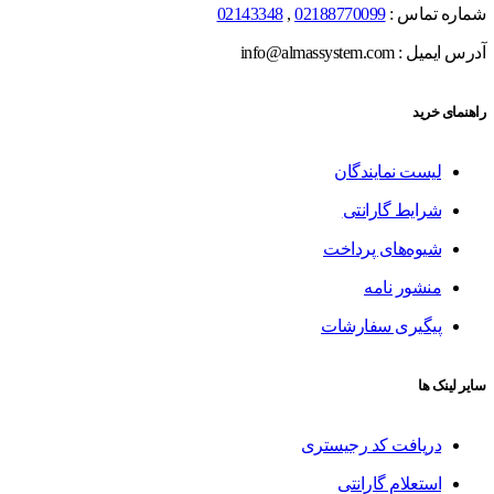
شماره تماس :
02188770099
,
02143348
آدرس ایمیل : info@almassystem.com
راهنمای خرید
لیست نمایندگان
شرایط گارانتی
شیوه‌های پرداخت
منشور نامه
پیگیری سفارشات
سایر لینک ها
دریافت کد رجیستری
استعلام گارانتی