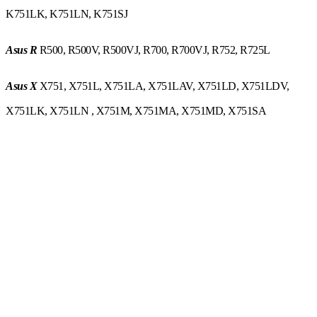
K751LK, K751LN, K751SJ
Asus R
R500, R500V, R500VJ, R700, R700VJ, R752, R725L
Asus X
X751, X751L, X751LA, X751LAV, X751LD, X751LDV,
X751LK, X751LN , X751M, X751MA, X751MD, X751SA