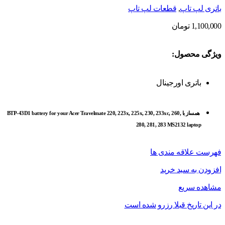
باتری لپ تاپ
,
قطعات لپ تاپ
1,100,000
تومان
ویژگی محصول:
باتری اورجینال
همساز با BTP-43D1 battery for your Acer Travelmate 220, 223x, 225x, 230, 233xc, 260,
280, 281, 283 MS2132 laptop
فهرست علاقه مندی ها
افزودن به سبد خرید
مشاهده سریع
در این تاریخ قبلا رزرو شده است