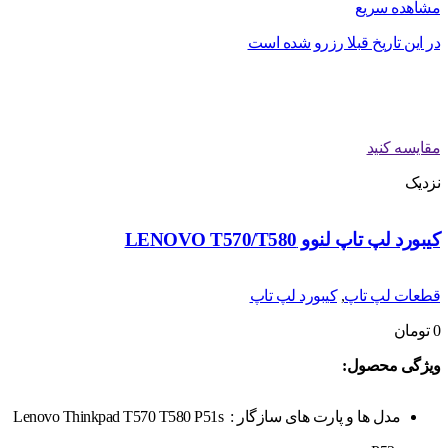
مشاهده سریع
در این تاریخ قبلا رزرو شده است
مقایسه کنید
نزدیک
کیبورد لپ تاپ لنوو LENOVO T570/T580
قطعات لپ تاپ
,
کیبورد لپ تاپ
0
تومان
ویژگی محصول:
مدل ها و پارت های سازگار :
Lenovo Thinkpad T570 T580 P51s