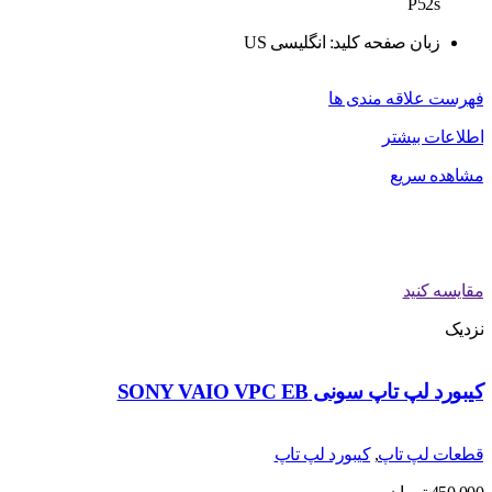
P52s
زبان صفحه کلید: انگلیسی US
فهرست علاقه مندی ها
اطلاعات بیشتر
مشاهده سریع
مقایسه کنید
نزدیک
کیبورد لپ تاپ سونی SONY VAIO VPC EB
قطعات لپ تاپ
,
کیبورد لپ تاپ