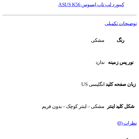
کیبورد لپ تاپ ایسوس ASUS K56
توضیحات تکمیلی
رنگ
مشکی
نور پس زمینه
ندارد
زبان صفحه کلید
انگلیسی US
شکل کلید اینتر
مشکی – اینتر کوچک – بدون فریم
نظرات (0)