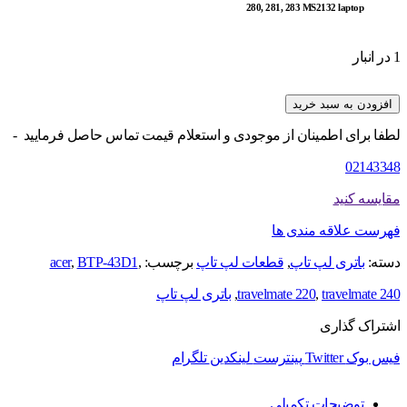
280, 281, 283 MS2132 laptop
1 در انبار
افزودن به سبد خرید
لطفا برای اطمینان از موجودی و استعلام قیمت تماس حاصل فرمایید -
02143348
مقایسه کنید
فهرست علاقه مندی ها
دسته:
باتری لپ تاپ
,
قطعات لپ تاپ
برچسب:
,
BTP-43D1
,
acer
travelmate 240
,
travelmate 220
,
باتری لپ تاپ
اشتراک گذاری
فیس بوک
Twitter
پینترست
لینکدین
تلگرام
توضیحات تکمیلی