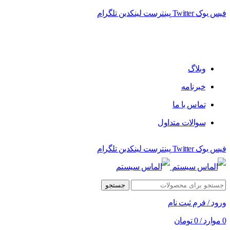
فیس بوک
Twitter
پینترست
لینکدین
تلگرام
فروشگاه الماس سیستم ﻋﺮﺿﻪ کننده اﻧﻮاع ﻣﺤﺼﻮﻻت دﯾﺠﯿﺘﺎل
وبلاگ
خبرنامه
تماس با ما
سوالات متداول
فیس بوک
Twitter
پینترست
لینکدین
تلگرام
جستجو
ورود / فرم ثبت نام
0
موارد
/
0
تومان