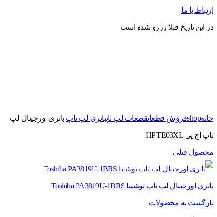
ارتباط با ما
در این تاریخ قبلا رزرو شده است
برای بزرگنمایی کلیک کنید
خانه
shop
فروش قطعات
قطعات لپ تاپ
باتری لپ تاپ
باتری اورجینال لپ
تاپ اچ پی HP TE03XL
محصول قبلی
باتری اورجینال لپ تاپ توشیبا Toshiba PA3819U-1BRS
بازگشت به محصولات