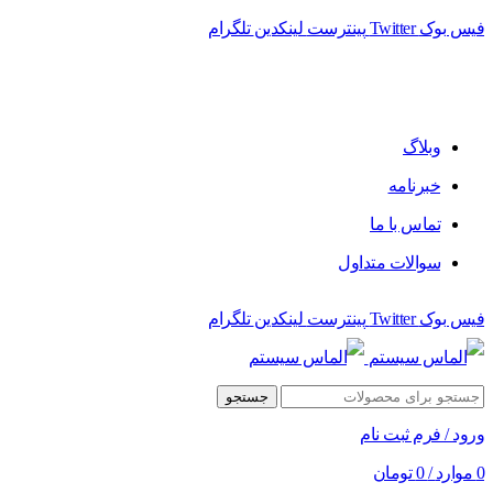
فیس بوک
Twitter
پینترست
لینکدین
تلگرام
فروشگاه الماس سیستم ﻋﺮﺿﻪ کننده اﻧﻮاع ﻣﺤﺼﻮﻻت دﯾﺠﯿﺘﺎل
وبلاگ
خبرنامه
تماس با ما
سوالات متداول
فیس بوک
Twitter
پینترست
لینکدین
تلگرام
جستجو
ورود / فرم ثبت نام
0
موارد
/
0
تومان