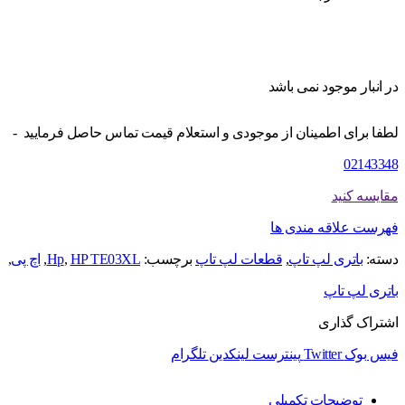
در انبار موجود نمی باشد
لطفا برای اطمینان از موجودی و استعلام قیمت تماس حاصل فرمایید -
02143348
مقایسه کنید
فهرست علاقه مندی ها
دسته:
باتری لپ تاپ
,
قطعات لپ تاپ
برچسب:
HP TE03XL
,
Hp
,
اچ پی
,
باتری لپ تاپ
اشتراک گذاری
فیس بوک
Twitter
پینترست
لینکدین
تلگرام
توضیحات تکمیلی