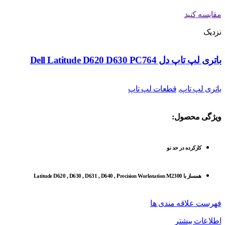
مقایسه کنید
نزدیک
باتری لپ تاپ دل Dell Latitude D620 D630 PC764
باتری لپ تاپ
,
قطعات لپ تاپ
ویژگی محصول:
کارکرده در حد نو
همساز با Latitude D620 , D630 , D631 , D640 , Precision Workstation M2300
فهرست علاقه مندی ها
اطلاعات بیشتر