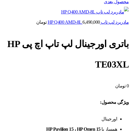
محصول بعدی
مادربرد لپ تاپ HP Q400 AMD-8L
6,490,000
تومان
باتری اورجینال لپ تاپ اچ پی HP
TE03XL
0
تومان
ویژگی محصول:
اورجینال
همساز با
HP Pavilion 15 ، HP Omen 15