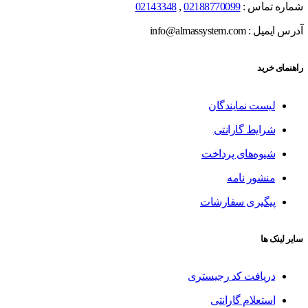
شماره تماس :
02188770099
,
02143348
آدرس ایمیل : info@almassystem.com
راهنمای خرید
لیست نمایندگان
شرایط گارانتی
شیوه‌های پرداخت
منشور نامه
پیگیری سفارشات
سایر لینک ها
دریافت کد رجیستری
استعلام گارانتی