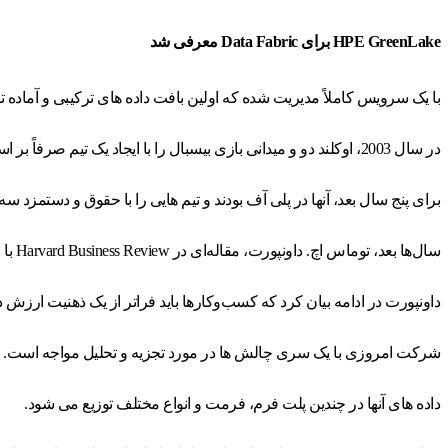
HPE GreenLake برای Data Fabric معرفی شد
با یک سرویس کاملاً مدیریت شده که اولین بافت داده های ترکیبی و آماده تجزیه و تحلیل صنعت را با سخت افزار، 
در سال 2003، اوکلند دو و میدانی بازی بیسبال را با ایجاد یک تیم صرفاً بر اساس تجزیه و تحلیل، مختل کرد.
برای پنج سال بعد، آنها در پلی آف بودند و تیم هایی را با حقوق و دستمزد سه
سال‌ها بعد، توماس اچ. داونپورت، مقاله‌ای در Harvard Business Review با استناد به Oakland Athletics در حمایت از تز خود نوشت که «تحلیل کلیدی برای هر کسب‌وکار سودآور و شفاف مدرن است».
داونپورت در ادامه بیان کرد که کسب‌وکارها باید فراتر از یک ذهنیت ارزش داد
شرکت امروزی با یک سری چالش ها در مورد تجزیه و تحلیل مواجه است.
داده های آنها در چندین پلت فرم، فرمت و انواع مختلف توزیع می شود.