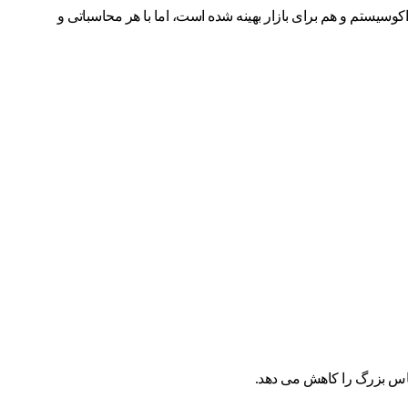
 به ابزارهای شریک تایید شده را فراهم می کند،مانند NVIDIA، Pepperdata و Cribl. HPE Ezmeral Data Fabric هم برای اکوسیستم و هم برای بازار بهینه شده است، اما با هر محاسباتی و
یاس بزرگ را کاهش می دهد.