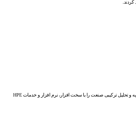
 کردند.
در HPE Discover این هفته، HPE HPE GreenLake را برای Data Fabric معرفی کرد، یک سرویس کاملاً مدیریت شده که اولین بافت داده های آماده تجزیه و تحلیل ترکیبی صنعت را با سخت افزار، نرم افزار و خدمات HPE