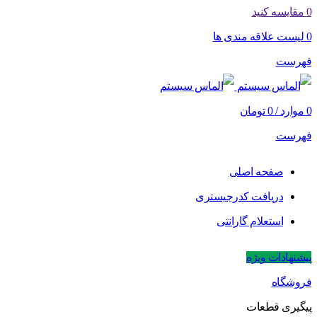
0
مقایسه کنید
0
لیست علاقه مندی ها
فهرست
0
موارد
/
0
تومان
فهرست
صفحه اصلی
دریافت کدرجیستری
استعلام گارانتی
پیشنهادات ویژه
فروشگاه
پیگیری قطعات