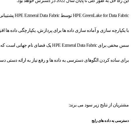
این راه حل به طور کلی تا پایان سال 2022 در دسترس خواهد بود.
HPE GreenLake for Data Fabric توسط HPE Ezmeral Data Fabric پشتیبانی می‌شود که فایل‌ها، اشیاء، پایگاه‌های داده NoSQL و جریان‌های بلادرنگ و دسته‌ای را در مکان‌های توزیع‌شده یکپارچه می‌کند.
با یکپارچه سازی و آماده سازی داده ها برای پردازش، یکپارچگی داده ها ا
سس مخفی برای HPE Ezmeral Data Fabric یک فضای نام جهانی است که داده های توزیع شده را در سراسر سازمان به هم متصل می کند و دسترسی برنامه ها و حجم کار را بسیار ساده می کند.
برای ساده کردن الگوهای دسترسی به داده ها و رفع نیاز به ارائه دستی 
مشتریان از نتایج زیر سود می برند:
دسترسی به داده های رایج