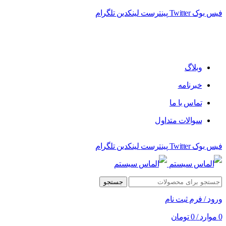
فیس بوک
Twitter
پینترست
لینکدین
تلگرام
فروشگاه الماس سیستم ﻋﺮﺿﻪ کننده اﻧﻮاع ﻣﺤﺼﻮﻻت دﯾﺠﯿﺘﺎل
وبلاگ
خبرنامه
تماس با ما
سوالات متداول
فیس بوک
Twitter
پینترست
لینکدین
تلگرام
جستجو
ورود / فرم ثبت نام
0
موارد
/
0
تومان