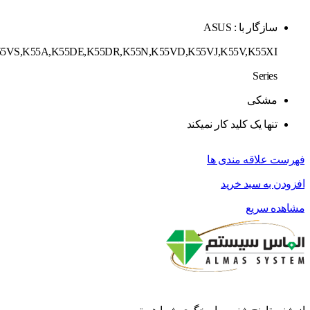
سازگار با : ASUS
5VS,K55A,K55DE,K55DR,K55N,K55VD,K55VJ,K55V,K55XI
Series
مشکی
تنها یک کلید کار نمیکند
فهرست علاقه مندی ها
افزودن به سبد خرید
مشاهده سریع