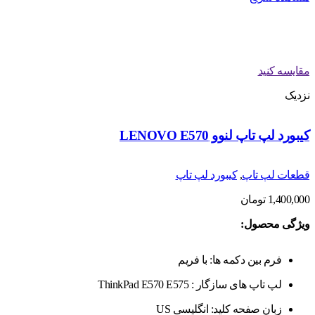
مقایسه کنید
نزدیک
کیبورد لپ تاپ لنوو LENOVO E570
قطعات لپ تاپ
,
کیبورد لپ تاپ
1,400,000
تومان
ویژگی محصول:
فرم بین دکمه ها: با فریم
لپ تاپ های سازگار : ThinkPad E570 E575
زبان صفحه کلید: انگلیسی US