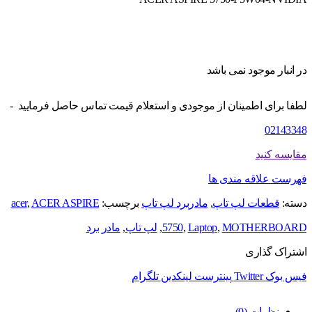
در انبار موجود نمی باشد
لطفا برای اطمینان از موجودی و استعلام قیمت تماس حاصل فرمایید -
02143348
مقایسه کنید
فهرست علاقه مندی ها
دسته:
قطعات لپ تاپ
,
مادربرد لپ تاپ
برچسب:
ACER ASPIRE
,
acer
MOTHERBOARD
,
Laptop
,
5750
,
لپ تاپ
,
مادر برد
اشتراک گذاری
فیس بوک
Twitter
پینترست
لینکدین
تلگرام
نظرات (0)