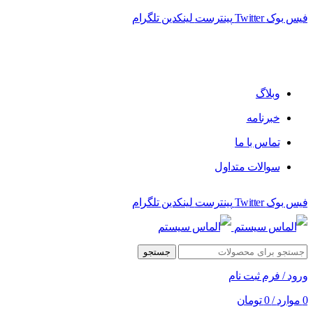
فیس بوک
Twitter
پینترست
لینکدین
تلگرام
فروشگاه الماس سیستم ﻋﺮﺿﻪ کننده اﻧﻮاع ﻣﺤﺼﻮﻻت دﯾﺠﯿﺘﺎل
وبلاگ
خبرنامه
تماس با ما
سوالات متداول
فیس بوک
Twitter
پینترست
لینکدین
تلگرام
جستجو
ورود / فرم ثبت نام
0
موارد
/
0
تومان