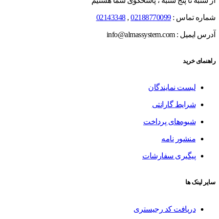
از شنبه تا پنج شنبه ، پاسخگوی شما هستیم
شماره تماس :
02188770099
,
02143348
آدرس ایمیل : info@almassystem.com
راهنمای خرید
لیست نمایندگان
شرایط گارانتی
شیوه‌های پرداخت
منشور نامه
پیگیری سفارشات
سایر لینک ها
دریافت کد رجیستری