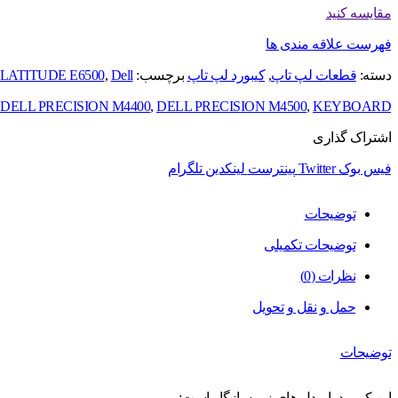
مقایسه کنید
فهرست علاقه مندی ها
دسته:
قطعات لپ تاپ
,
کیبورد لپ تاپ
برچسب:
Dell
,
LATITUDE E6500
DELL PRECISION M4400
,
DELL PRECISION M4500
,
KEYBOARD
اشتراک گذاری
فیس بوک
Twitter
پینترست
لینکدین
تلگرام
توضیحات
توضیحات تکمیلی
نظرات (0)
حمل و نقل و تحویل
توضیحات
این کیبورد با مدل های زیر سازگار است: