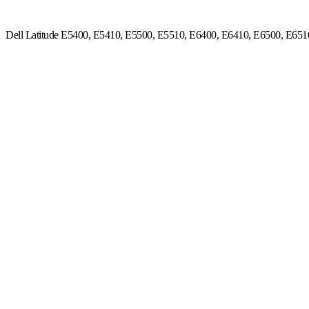
Dell Latitude E5400, E5410, E5500, E5510, E6400, E6410, E6500, E65