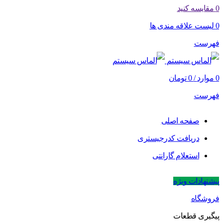
0
مقایسه کنید
0
لیست علاقه مندی ها
فهرست
0
موارد
/
0
تومان
فهرست
صفحه اصلی
دریافت کدرجیستری
استعلام گارانتی
پیشنهادات ویژه
فروشگاه
پیگیری قطعات