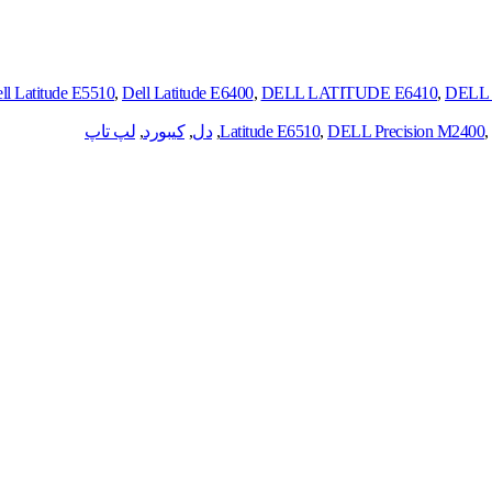
ll Latitude E5510
,
Dell Latitude E6400
,
DELL LATITUDE E6410
,
DELL 
,
DELL Precision M2400
,
Latitude E6510
,
دل
,
کیبورد
,
لپ تاپ