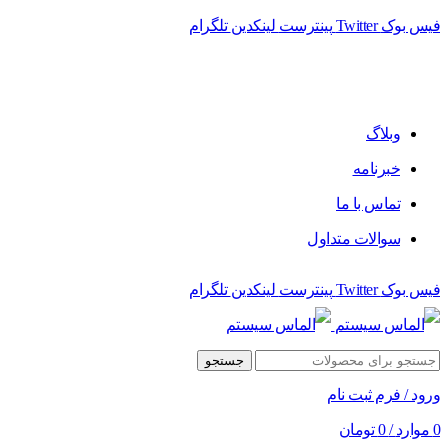
فیس بوک
Twitter
پینترست
لینکدین
تلگرام
فروشگاه الماس سیستم ﻋﺮﺿﻪ کننده اﻧﻮاع ﻣﺤﺼﻮﻻت دﯾﺠﯿﺘﺎل
وبلاگ
خبرنامه
تماس با ما
سوالات متداول
فیس بوک
Twitter
پینترست
لینکدین
تلگرام
جستجو
ورود / فرم ثبت نام
0
موارد
/
0
تومان