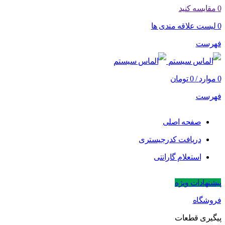
0
مقایسه کنید
0
لیست علاقه مندی ها
فهرست
0
موارد
/
0
تومان
فهرست
صفحه اصلی
دریافت کدرجیستری
استعلام گارانتی
پیشنهادات ویژه
فروشگاه
پیگیری قطعات