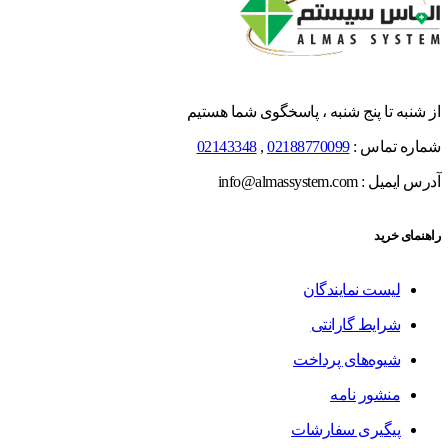
از شنبه تا پنج شنبه ، پاسخگوی شما هستیم
شماره تماس :
02188770099
,
02143348
آدرس ایمیل : info@almassystem.com
راهنمای خرید
لیست نمایندگان
شرایط گارانتی
شیوه‌های پرداخت
منشور نامه
پیگیری سفارشات