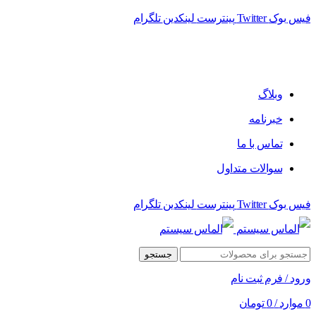
فیس بوک
Twitter
پینترست
لینکدین
تلگرام
فروشگاه الماس سیستم ﻋﺮﺿﻪ کننده اﻧﻮاع ﻣﺤﺼﻮﻻت دﯾﺠﯿﺘﺎل
وبلاگ
خبرنامه
تماس با ما
سوالات متداول
فیس بوک
Twitter
پینترست
لینکدین
تلگرام
جستجو
ورود / فرم ثبت نام
0
موارد
/
0
تومان