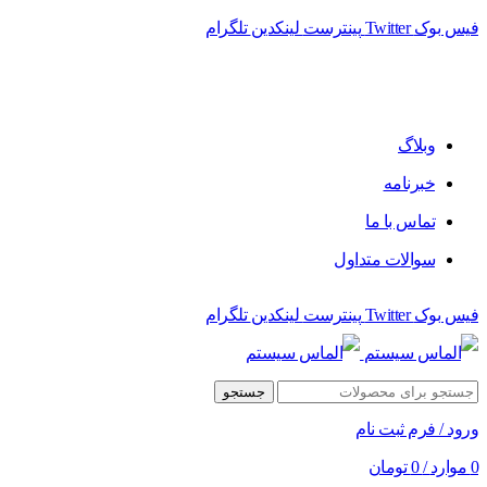
فیس بوک
Twitter
پینترست
لینکدین
تلگرام
فروشگاه الماس سیستم ﻋﺮﺿﻪ کننده اﻧﻮاع ﻣﺤﺼﻮﻻت دﯾﺠﯿﺘﺎل
وبلاگ
خبرنامه
تماس با ما
سوالات متداول
فیس بوک
Twitter
پینترست
لینکدین
تلگرام
جستجو
ورود / فرم ثبت نام
0
موارد
/
0
تومان