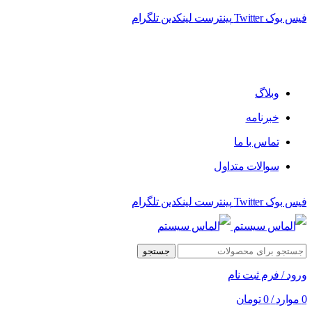
فیس بوک
Twitter
پینترست
لینکدین
تلگرام
فروشگاه الماس سیستم ﻋﺮﺿﻪ کننده اﻧﻮاع ﻣﺤﺼﻮﻻت دﯾﺠﯿﺘﺎل
وبلاگ
خبرنامه
تماس با ما
سوالات متداول
فیس بوک
Twitter
پینترست
لینکدین
تلگرام
جستجو
ورود / فرم ثبت نام
0
موارد
/
0
تومان