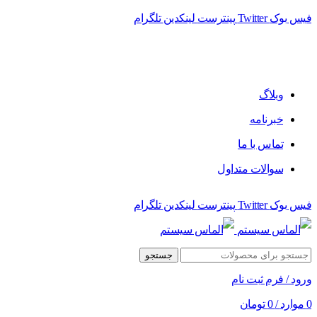
فیس بوک
Twitter
پینترست
لینکدین
تلگرام
فروشگاه الماس سیستم ﻋﺮﺿﻪ کننده اﻧﻮاع ﻣﺤﺼﻮﻻت دﯾﺠﯿﺘﺎل
وبلاگ
خبرنامه
تماس با ما
سوالات متداول
فیس بوک
Twitter
پینترست
لینکدین
تلگرام
جستجو
ورود / فرم ثبت نام
0
موارد
/
0
تومان