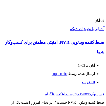
02
آبان
آشنایی با تجهیزات شبکه
ضبط کننده ویدئویی NVR: امنیتی مطمئن برای کسب‌وکار
شما
آبان 2, 1403
ارسال شده توسط
support site
0
نظرات
فیس بوک
Twitter
پینترست
لینکدین
تلگرام
ضبط کننده ویدئویی NVR چیست؟ در دنیای امروز، امنیت یکی از