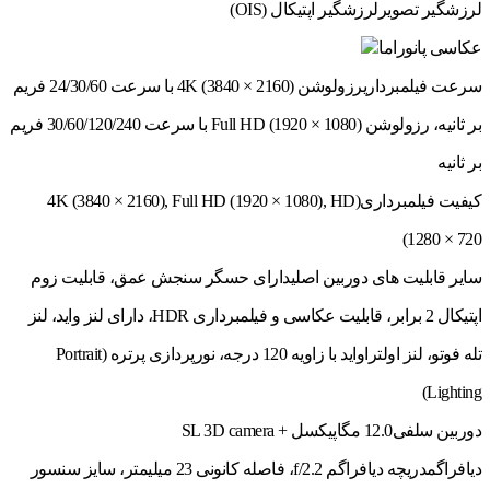
لرزشگیر تصویر
لرزشگیر اپتیکال (OIS)
عکاسی پانوراما
سرعت فیلمبرداری
رزولوشن (2160 × 3840) 4K با سرعت 24/30/60 فریم
بر ثانیه، رزولوشن (1080 × 1920) Full HD با سرعت 30/60/120/240 فریم
بر ثانیه
کیفیت فیلمبرداری
(4K (3840 × 2160), Full HD (1920 × 1080), HD
(1280 × 720
سایر قابلیت های دوربین اصلی
دارای حسگر سنجش عمق، قابلیت زوم
اپتیکال 2 برابر، قابلیت عکاسی و فیلمبرداری HDR، دارای لنز واید، لنز
تله فوتو، لنز اولتراواید با زاویه 120 درجه، نورپردازی پرتره (Portrait
Lighting)
دوربین سلفی
12.0 مگاپیکسل + SL 3D camera
دیافراگم
دریچه دیافراگم f/2.2، فاصله کانونی 23 میلیمتر، سایز سنسور