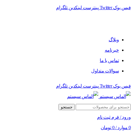
فیس بوک
Twitter
پینترست
لینکدین
تلگرام
فروشگاه الماس سیستم ﻋﺮﺿﻪ کننده اﻧﻮاع ﻣﺤﺼﻮﻻت دﯾﺠﯿﺘﺎل
وبلاگ
خبرنامه
تماس با ما
سوالات متداول
فیس بوک
Twitter
پینترست
لینکدین
تلگرام
جستجو
ورود / فرم ثبت نام
0
موارد
/
0
تومان