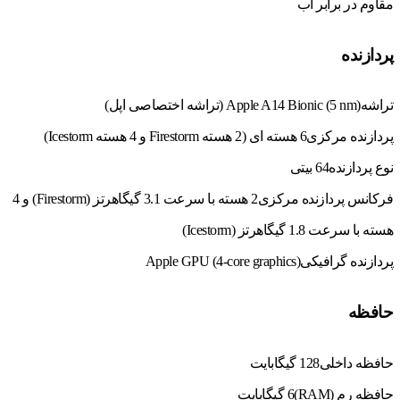
مقاوم در برابر آب
پردازنده
تراشه
(Apple A14 Bionic (5 nm (تراشه اختصاصی اپل)
پردازنده مرکزی
6 هسته ای (2 هسته Firestorm و 4 هسته Icestorm)
نوع پردازنده
64 بیتی
فرکانس پردازنده مرکزی
2 هسته با سرعت 3.1 گیگاهرتز (Firestorm) و 4
هسته با سرعت 1.8 گیگاهرتز (Icestorm)
پردازنده گرافیکی
(Apple GPU (4-core graphics
حافظه
حافظه داخلی
128 گیگابایت
حافظه رم (RAM)
6 گیگابایت