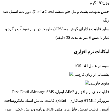
وزن
189 گرم
جنس بدنه
بدنه پشت و پنل جلو شیشه (Gorilla Glass)، دور بدنه استیل ضد
زنگ
سایر قابلیت ها
دارای گواهینامه IP68 (مقاومت در برابر نفوذ آب و گرد و
غبار تا عمق 6 متر به مدت 30 دقیقه)
امکانات نرم افزاری
سیستم عامل
iOS 14.1
پشتیبانی از زبان فارسی
منوی فارسی
قابلیت های نرم افزاری
MMS، ایمیل، Push Email ،iMessage ،SMS،
مرورگر HTML5 (سافاری – Safari)، قابلیت نمایش اسناد مایکروسافت
آفیس، قابلیت نمایش فایل های متنی PDF، برنامه ویرایش عکس، صدا،