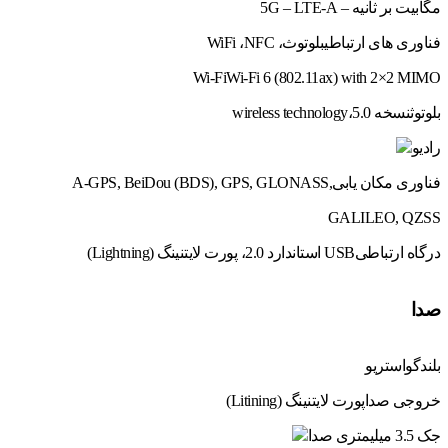
مگابیت بر ثانیه – 5G – LTE-A
فناوری های ارتباطی
بلوتوث، WiFi ،NFC
Wi-Fi
Wi‑Fi 6 (802.11ax) with 2×2 MIMO
بلوتوث
نسخه 5.0،wireless technology
رادیو
فناوری مکان یابی
A-GPS, BeiDou (BDS), GPS, GLONASS,
GALILEO, QZSS
درگاه ارتباطی
USB استاندارد 2.0، پورت لایتنینگ (Lightning)
صدا
بلندگو
استریو
خروجی صدا
پورت لایتنینگ (Litining)
جک 3.5 میلیمتری صدا