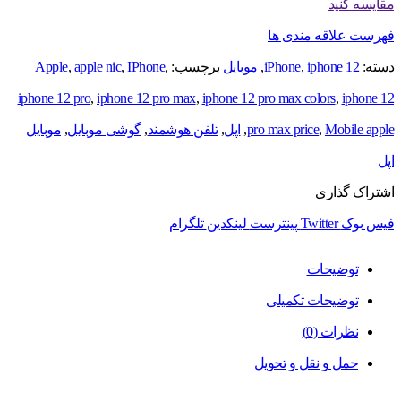
مقایسه کنید
فهرست علاقه مندی ها
دسته:
iphone 12
,
iPhone
,
موبایل
برچسب:
,
IPhone
,
apple nic
,
Apple
iphone 12 pro
,
iphone 12 pro max
,
iphone 12 pro max colors
,
iphone 12
Mobile apple
,
pro max price
,
اپل
,
تلفن هوشمند
,
گوشی موبایل
,
موبایل
اپل
اشتراک گذاری
فیس بوک
Twitter
پینترست
لینکدین
تلگرام
توضیحات
توضیحات تکمیلی
نظرات (0)
حمل و نقل و تحویل