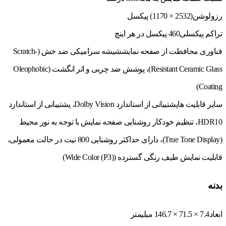
رزولوشن
(2532 × 1170) پیکسل
تراکم پیکسلی
460 پیکسل در هر اینچ
فناوری محافظت از صفحه نمایش
شیشه سرامیکی ضد خش (Scratch-
Resistant Ceramic Glass)، پوشش ضد چربی و اثر انگشت (Oleophobic
Coating)
سایر قابلیت ها
پشتیبانی از استاندارد Dolby Vision، پشتیبانی از استاندارد
HDR10، تنظیم خودکار روشنایی صفحه نمایش با توجه به نور محیط
(True Tone Display)، دارای حداکثر روشنایی 800 نیت در حالت معمولی،
قابلیت نمایش طیف رنگی گسترده (Wide Color (P3))
بدنه
ابعاد
7.4 × 71.5 × 146.7 میلیمتر