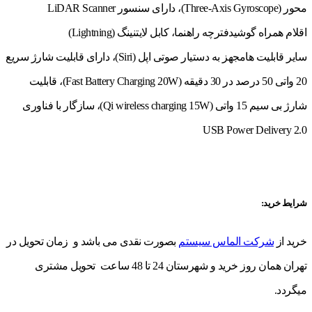
محور (Three-Axis Gyroscope)، دارای سنسور LiDAR Scanner
اقلام همراه گوشی
دفترچه‌ راهنما، کابل لایتنینگ (Lightning)
سایر قابلیت ها
مجهز به دستیار صوتی اپل (Siri)، دارای قابلیت شارژ سریع
20 واتی 50 درصد در 30 دقیقه (Fast Battery Charging 20W)، قابلیت
شارژ بی سیم 15 واتی (Qi wireless charging 15W)، سازگار با فناوری
USB Power Delivery 2.0
شرایط خرید:
خرید از
شرکت الماس سیستم
بصورت نقدی می باشد و زمان تحویل در
تهران همان روز خرید و شهرستان 24 تا 48 ساعت تحویل مشتری
میگردد.