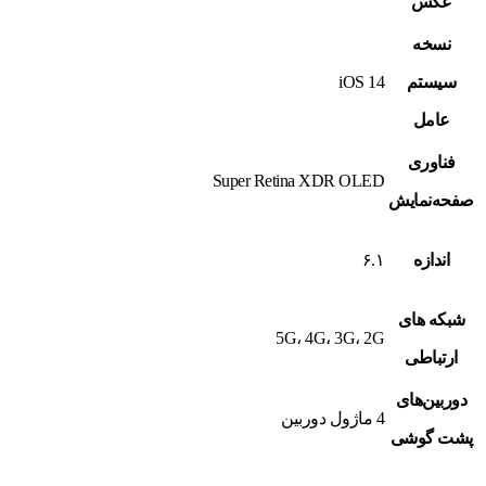
عکس
نسخه
سیستم
iOS 14
عامل
فناوری
Super Retina XDR OLED
صفحه‌نمایش
اندازه
۶.۱
شبکه های
5G، 4G، 3G، 2G
ارتباطی
دوربین‌های
4 ماژول دوربین
پشت گوشی