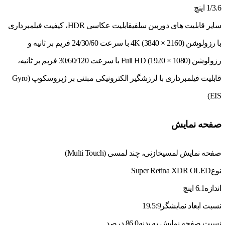
1/3.6 اینچ
سایر قابلیت های دوربین سلفی
قابلیت عکاسی HDR، کیفیت فیلمبرداری
با رزولوشن (2160 × 3840) 4K با سرعت 24/30/60 فریم بر ثانیه و
رزولوشن (1080 × 1920) Full HD با سرعت 30/60/120 فریم بر ثانیه،
قابلیت فیلمبرداری با لرزشگیر الکترونیکی مبتنی بر ژیروسکوپ (Gyro
EIS)
صفحه نمایش
صفحه نمایش لمسی
خازنی، چند لمسی (Multi Touch)
نوع
Super Retina XDR OLED
اندازه
6.1 اینچ
نسبت ابعاد نمایشگر
19.5:9
نسبت صفحه نمایش به بدنه
86.0 درصد