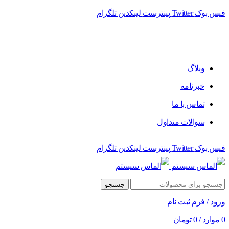
فیس بوک
Twitter
پینترست
لینکدین
تلگرام
فروشگاه الماس سیستم ﻋﺮﺿﻪ کننده اﻧﻮاع ﻣﺤﺼﻮﻻت دﯾﺠﯿﺘﺎل
وبلاگ
خبرنامه
تماس با ما
سوالات متداول
فیس بوک
Twitter
پینترست
لینکدین
تلگرام
جستجو
ورود / فرم ثبت نام
0
موارد
/
0
تومان