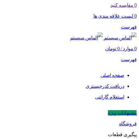
0
مقایسه کنید
0
لیست علاقه مندی ها
فهرست
0
موارد
/
0
تومان
فهرست
صفحه اصلی
دریافت کدرجیستری
استعلام گارانتی
پیشنهادات ویژه
فروشگاه
پیگیری قطعات