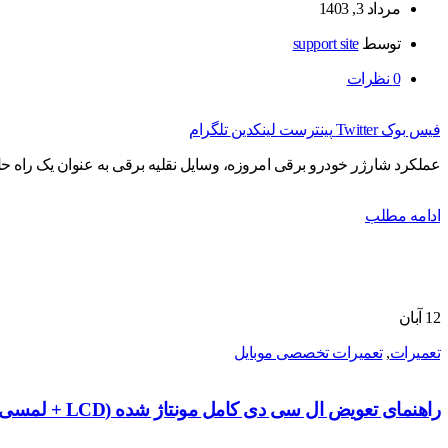
مرداد 3, 1403
توسط
support site
0
نظرات
فیس بوک
Twitter
پینترست
لینکدین
تلگرام
عملکرد شارژر خودرو برقی امروزه، وسایل نقلیه برقی به عنوان یک راه 
ادامه مطلب
12
آبان
تعمیرات
,
تعمیرات تخصصی موبایل
راهنمای تعویض ال سی دی کامل مونتاژ شده (LCD + لمسی + شاسی) Huawei P20 Lite