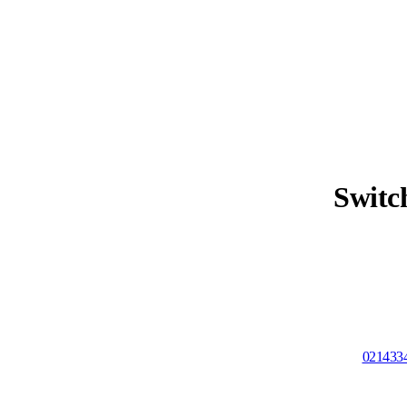
Switc
021433