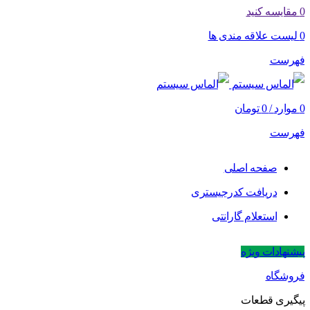
0
مقایسه کنید
0
لیست علاقه مندی ها
فهرست
0
موارد
/
0
تومان
فهرست
صفحه اصلی
دریافت کدرجیستری
استعلام گارانتی
پیشنهادات ویژه
فروشگاه
پیگیری قطعات