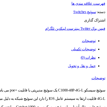
فهرست علاقه مندی ها
دسته:
سوئیچ Switches
اشتراک گذاری
فیس بوک
Twitter
پینترست
لینکدین
تلگرام
توضیحات
توضیحات تکمیلی
نظرات (0)
حمل و نقل و تحویل
توضیحات
4G-L قابلیت ارتقا به سیستم عامل IOS را
سوئیچ ها به مقاله آشنایی با سوئیچ­ سیسکو سری Catalyst 1000 مراجعه کنید.