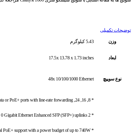
توضیحات تکمیلی
وزن
5.43 کیلوگرم
ابعاد
17.5x 13.78 x 1.73 inches
نوع سوييچ
48x 10/100/1000 Ethernet
* 8, 16, 24, or 48 Gigabit Ethernet data or PoE+ ports with line-rate forwarding
* 2 or 4 fixed 1 Gigabit Ethernet Small Form-Factor Pluggable (SFP)/RJ 45 Combo uplinks or 4 fixed 0 Gigabit Ethernet Enhanced SFP (SFP+) uplinks
* Perpetual PoE+ support with a power budget of up to 740W