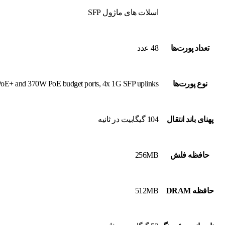
اسلات های ماژول SFP
تعداد پورت‌ها
48 عدد
نوع پورت‌ها
PoE+ and 370W PoE budget ports, 4x 1G SFP uplinks
پهنای باند انتقال
104 گیگابیت در ثانیه
حافظه فلش
256MB
حافظه DRAM
512MB