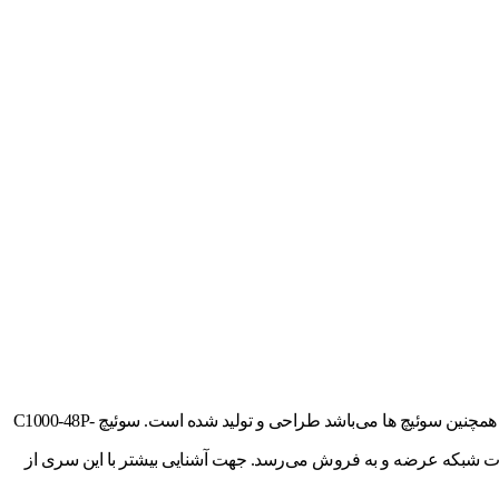
سوئیچ سیسکو C1000-48P-4G-L یک سوئیچ مدیریتی با قابلیت +poe می باشد که در کمپانی Cisco که یکی از بزرگ ترین تولید کنندگان تجهیزات شبکه و همچنین سوئیچ ها می‌باشد طراحی و تولید شده است. سوئیچ C1000-48P-
 و در بازار تجهیزات شبکه عرضه و به فروش می‌رسد. جهت آشنایی بیشتر با این سری از