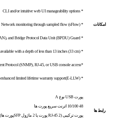
* CLI and/or intuitive web UI manageability options
امکانات
* Network monitoring through sampled flow (sFlow)
* Security with 802.1X support for connected devices, Switched Port Analyzer (SPAN), and Bridge Protocol Data Unit (BPDU) Guard
* Compact fanless models available with a depth of less than 13 inches (33 cm)
*Device management support with over-the-air access via Bluetooth, Simple Network Management Protocol (SNMP), RJ-45, or USB console access
* Reliability with a higher Mean Time Between Failures (MTBF) and an enhanced limited lifetime warranty support(E-LLW)
پورت USB نوع A
48 10/100 اترنت سریع پورت ها
رابط ها
پورت ترکیبی (2 RJ-45 پورت یا 2 ماژول SFPپورت ها)