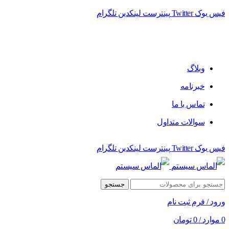
فیس بوک
Twitter
پینترست
لینکدین
تلگرام
فروشگاه الماس سیستم ﻋﺮﺿﻪ کننده اﻧﻮاع ﻣﺤﺼﻮﻻت دﯾﺠﯿﺘﺎل
وبلاگ
خبرنامه
تماس با ما
سوالات متداول
فیس بوک
Twitter
پینترست
لینکدین
تلگرام
جستجو
ورود / فرم ثبت نام
0
موارد
/
0
تومان