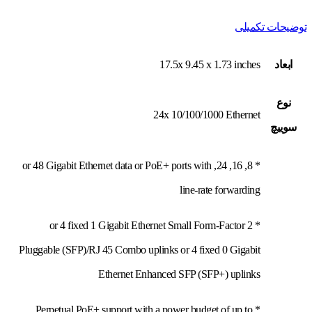
توضیحات تکمیلی
ابعاد
17.5x 9.45 x 1.73 inches
نوع
24x 10/100/1000 Ethernet
سوييچ
* 8, 16, 24, or 48 Gigabit Ethernet data or PoE+ ports with
line-rate forwarding
* 2 or 4 fixed 1 Gigabit Ethernet Small Form-Factor
Pluggable (SFP)/RJ 45 Combo uplinks or 4 fixed 0 Gigabit
Ethernet Enhanced SFP (SFP+) uplinks
* Perpetual PoE+ support with a power budget of up to