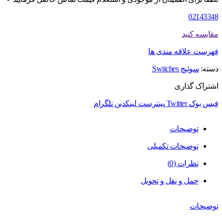
02143348
مقایسه کنید
فهرست علاقه مندی ها
دسته:
سوئیچ Switches
اشتراک گذاری
فیس بوک
Twitter
پینترست
لینکدین
تلگرام
توضیحات
توضیحات تکمیلی
نظرات (0)
حمل و نقل و تحویل
توضیحات