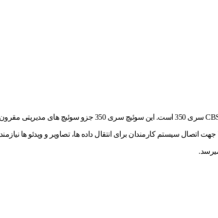
سوئیچ سیسکو CBS350-48P-4G یکی از قدرتمندترین سوئیچ های سیسک
میرسد.