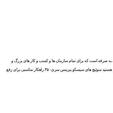
و CBS سری 350 است. این سوئیچ سری 350 جزو سوئیچ های مدیریتی مقرون به صرفه است که برای تمام سازمان ها و کسب و کار های بزرگ و
کوچک اداری مناسب است. زمانی که شما به یک شبکه پایه ای با کارایی بالا جهت اتصال سیستم کارمندان برای انتقال داده ها، تصاویر و ویدئو ها نیازمند هستید سوئیچ های سیسکو بیزینس سری۳۵۰ راهکار مناسبی برای رفع