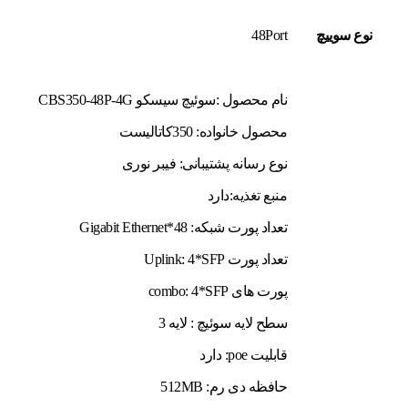
نوع سوييچ
48Port
نام محصول :سوئیچ سیسکو CBS350-48P-4G
محصول خانواده: 350کاتالیست
نوع رسانه پشتیبانی: فیبر نوری
منبع تغذیه:دارد
تعداد پورت شبکه: 48*Gigabit Ethernet
تعداد پورت Uplink: 4*SFP
پورت های combo: 4*SFP
سطح لایه سوئیچ : لایه 3
قابلیت poe: دارد
حافظه دی رم: 512MB