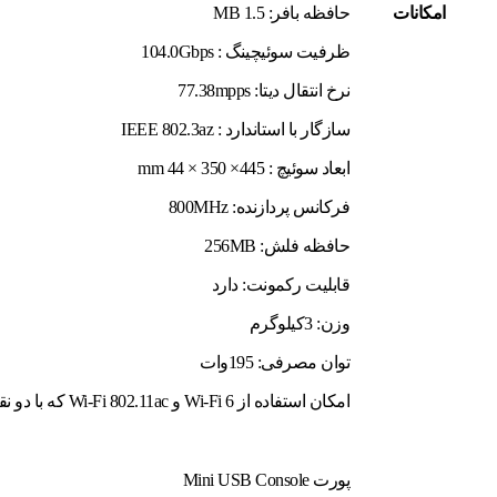
امکانات
حافظه بافر: 1.5 MB
ظرفیت سوئیچینگ : 104.0Gbps
نرخ انتقال دیتا: 77.38mpps
سازگار با استاندارد : IEEE 802.3az
ابعاد سوئیچ : 445× 350 × 44 mm
فرکانس پردازنده: 800MHz
حافظه فلش: 256MB
قابلیت رکمونت: دارد
وزن: 3کیلوگرم
توان مصرفی: 195وات
امکان استفاده از Wi-Fi 6 و Wi-Fi 802.11ac که با دو نقطه دسترسی برای هر کدام از سوئیچ
پورت Mini USB Console