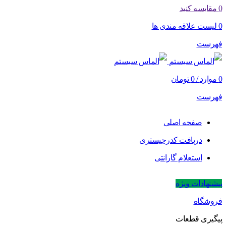
0
مقایسه کنید
0
لیست علاقه مندی ها
فهرست
0
موارد
/
0
تومان
فهرست
صفحه اصلی
دریافت کدرجیستری
استعلام گارانتی
پیشنهادات ویژه
فروشگاه
پیگیری قطعات