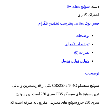
دسته:
سوئیچ Switches
اشتراک گذاری
فیس بوک
Twitter
پینترست
لینکدین
تلگرام
توضیحات
توضیحات تکمیلی
نظرات (0)
حمل و نقل و تحویل
توضیحات
سوئیچ سیسکو CBS250-24P-4G یکی از قدرتمندترین و عالی
ترین سوئیچ های سیسکو CBS سری 250 است. این سوئیچ
سری 250 جزو سوئیچ های مدیریتی مقرون به صرفه است که