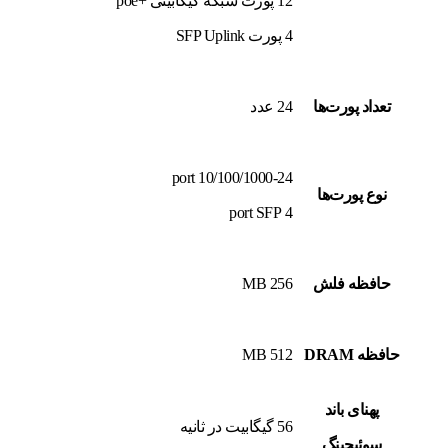
12 پورت شبکه گیگابیتی +poe
4 پورت SFP Uplink
تعداد پورت‌ها
24 عدد
24-port 10/100/1000
نوع پورت‌ها
4 port SFP
حافظه فلش
256 MB
حافظه DRAM
512 MB
پهنای باند
56 گیگابیت در ثانیه
سوئیچینگ