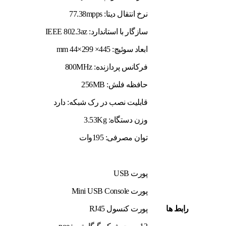
نرخ انتقال دیتا: 77.38mpps
سازگار با استاندارد: IEEE 802.3az
ابعاد سوئیچ: 445× 299×44 mm
فرکانس پردازنده: 800MHz
حافظه فلش: 256MB
قابلیت نصب در رک شبکه: دارد
وزن دستگاه: 3.53Kg
توان مصرفی: 195وات
پورت USB
پورت Mini USB Console
رابط ها
پورت کنسول RJ45