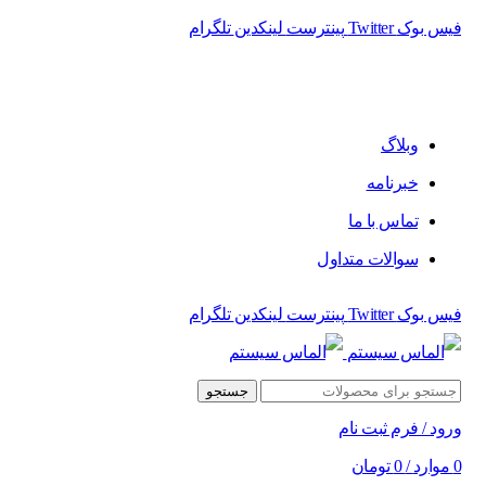
فیس بوک
Twitter
پینترست
لینکدین
تلگرام
فروشگاه الماس سیستم ﻋﺮﺿﻪ کننده اﻧﻮاع ﻣﺤﺼﻮﻻت دﯾﺠﯿﺘﺎل
وبلاگ
خبرنامه
تماس با ما
سوالات متداول
فیس بوک
Twitter
پینترست
لینکدین
تلگرام
جستجو
ورود / فرم ثبت نام
0
موارد
/
0
تومان