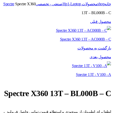
خانه
shop
محصولات Hp
1-Laptop
صنعتی - تخصصی
Spectre X360
Spectre
13T – BL000B – C
محصول قبلی
Spectre X360 13T – AC000B – C
بازگشت به محصولات
محصول بعدی
Spectre 13T - V100 - A
Spectre X360 13T – BL000B – C
لطفا برای اطمینان از موجودی و استعلام قیمت تماس حاصل فرمایید -