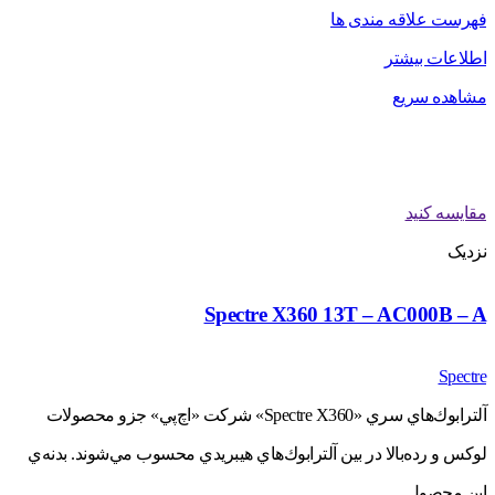
فهرست علاقه مندی ها
اطلاعات بیشتر
مشاهده سریع
مقایسه کنید
نزدیک
Spectre X360 13T – AC000B – A
Spectre
آلترابوك‌هاي سري «Spectre X360» شركت «اچ‌پي» جزو محصولات
لوكس و رده‌بالا در بين آلترابوك‌هاي هيبريدي محسوب مي‌شوند. بدنه‌ي
اين محصول