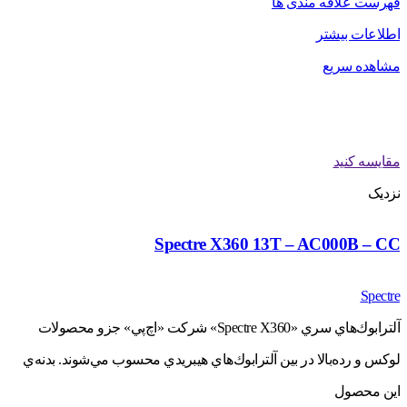
فهرست علاقه مندی ها
اطلاعات بیشتر
مشاهده سریع
مقایسه کنید
نزدیک
Spectre X360 13T – AC000B – CC
Spectre
آلترابوك‌هاي سري «Spectre X360» شركت «اچ‌پي» جزو محصولات
لوكس و رده‌بالا در بين آلترابوك‌هاي هيبريدي محسوب مي‌شوند. بدنه‌ي
اين محصول