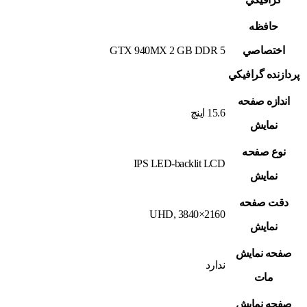
حافظه
اختصاصي
GTX 940MX 2 GB DDR 5
پردازنده گرافيکي
اندازه صفحه
15.6 اينچ
نمايش
نوع صفحه
IPS LED-backlit LCD
نمايش
دقت صفحه
UHD, 3840×2160
نمايش
صفحه نمايش
ندارد
مات
صفحه نمايش