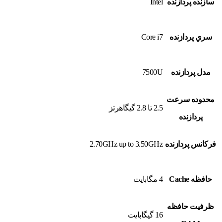
سازنده پردازنده
Intel
سري پردازنده
Core i7
مدل پردازنده
7500U
محدوده سرعت
2.5 تا 2.8 گيگاهرتز
پردازنده
فرکانس پردازنده
2.70GHz up to 3.50GHz
حافظه Cache
4 مگابايت
ظرفيت حافظه
16 گيگابايت