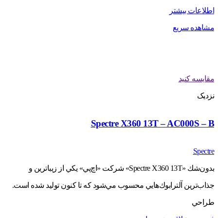
اطلاعات بیشتر
مشاهده سریع
مقایسه کنید
نزدیک
Spectre X360 13T – AC000S – B
Spectre
بدون‌شك «Spectre X360 13T» شركت «اچ‌پي» يكي از زيباترين و
جذاب‌ترين آلترابوك‌هايي محسوب مي‌شود كه تا كنون توليد شده است.
طراحي