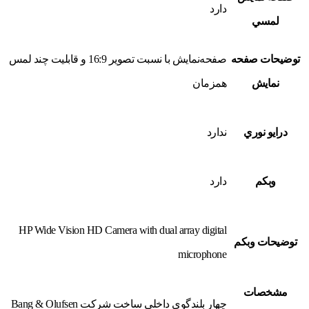
دارد
لمسي
توضيحات صفحه
صفحه‌نمايش با نسبت تصوير 16:9 و قابليت چند لمس
نمايش
همزمان
درايو نوري
ندارد
وبکم
دارد
HP Wide Vision HD Camera with dual array digital
توضيحات وبکم
microphone
مشخصات
چهار بلندگوي داخلي ساخت شركت Bang & Olufsen