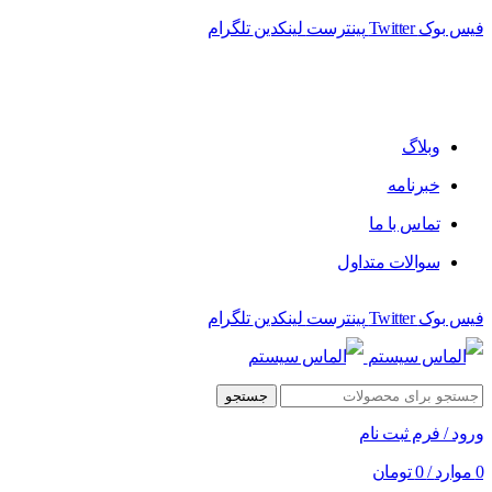
فیس بوک
Twitter
پینترست
لینکدین
تلگرام
فروشگاه الماس سیستم ﻋﺮﺿﻪ کننده اﻧﻮاع ﻣﺤﺼﻮﻻت دﯾﺠﯿﺘﺎل
وبلاگ
خبرنامه
تماس با ما
سوالات متداول
فیس بوک
Twitter
پینترست
لینکدین
تلگرام
جستجو
ورود / فرم ثبت نام
0
موارد
/
0
تومان