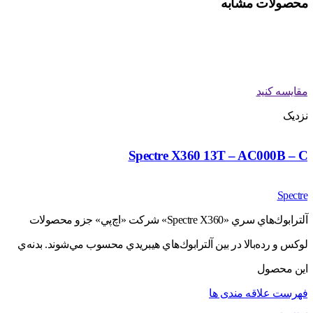
محصولات مشابه
مقایسه کنید
نزدیک
Spectre X360 13T – AC000B – C
Spectre
آلترابوك‌هاي سري «Spectre X360» شركت «اچ‌پي» جزو محصولات
لوكس و رده‌بالا در بين آلترابوك‌هاي هيبريدي محسوب مي‌شوند. بدنه‌ي
اين محصول
فهرست علاقه مندی ها