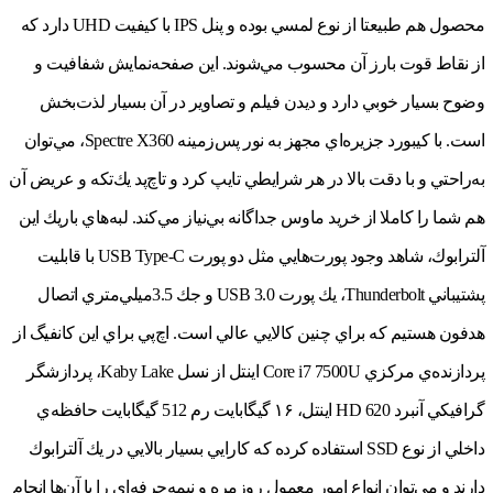
محصول هم طبيعتا از نوع لمسي بوده و پنل IPS با كيفيت UHD دارد كه
از نقاط قوت بارز آن محسوب مي‌شوند. اين صفحه‌نمايش شفافيت و
وضوح بسيار خوبي دارد و ديدن فيلم و تصاوير در آن بسيار لذت‌بخش
است. با كيبورد جزيره‌اي مجهز به نور پس‌زمينه Spectre X360، مي‌توان
به‌راحتي و با دقت بالا در هر شرايطي تايپ كرد و تاچ‌پد يك‌تكه و عريض آن
هم شما را كاملا از خريد ماوس جداگانه بي‌نياز مي‌كند. لبه‌هاي باريك اين
آلترابوك، شاهد وجود پورت‌هايي مثل دو پورت USB Type-C با قابليت
پشتيباني Thunderbolt، يك پورت USB 3.0 و جك 3.5ميلي‌متري اتصال
هدفون هستيم كه براي چنين كالايي عالي است. اچ‌پي براي اين كانفيگ از
پردازنده‌ي مركزي Core i7 7500U اينتل از نسل Kaby Lake، پردازشگر
گرافيكي آنبرد HD 620 اينتل، ۱۶ گيگابايت رم 512 گيگابايت حافظه‌ي
داخلي از نوع SSD استفاده كرده كه كارايي بسيار بالايي در يك آلترابوك
دارند و مي‌توان انواع امور معمول روزمره و نيمه‌حرفه‌اي را با آن‌ها انجام