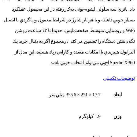
داد. باتري سه سلولي ليتيوم-يوني به‌كاررفته در اين محصول عملكرد
بسيار خوبي داشته و با هر بار شارژ در شرايط معمول وب‌گردي با اتصال
WiFi و روشنايي متوسط صفحه‌نمايش، حدودا تا ۱۳ ساعت روشن
نگه‌داشتن دستگاه را تضمين مي‌كند. درمجموع اگر به دنبال خريد يك
آلترابوك هيبريدي با امكانات متعدد و كارايي زياد هستيد، اين مدل از
Spectre X360 اچ‌پي مي‌تواند انتخاب خوبي باشد.
توضیحات تکمیلی
ابعاد
17.7 × 251 × 355.6 ميلي‌متر
وزن
1.9 کيلوگرم