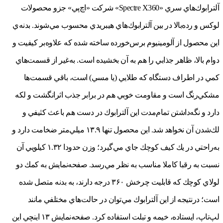
آلترابوك‌هاي سري «Spectre X360» شركت «اچ‌پي» جزو محصولات
لوكس و رده‌بالا در بين آلترابوك‌هاي هيبريدي محسوب مي‌شوند. بدنه‌ي
اين محصول از آلومينيوم برس‌خورده ساخته شده كه علاوه‌بر كيفيت و
دوام بالا، ظاهر جذابي را هم به آن بخشيده است. به‌غير از قسمت‌هاي
كمي در اطراف دستگاه كه طلايي (يا مسي) است، باقي قسمت‌ها
مشكي‌رنگ است و مقاومت خوبي هم در برابر جذب اثرانگشت و لكه
دارد و نگه‌داشتن تمام‌مدت اين آلترابوك در دست هم باعث كثيفي و
لك‌شدن آن نخواهد شد. اين محصول تنها ۱۳.۹ ميلي‌متر ضخامت دارد و
به‌راحتي در يك كيف كوچك جاي مي‌گيرد؛ وزن حدودا ۱.۳۲ كيلويي آن
نسبت به رقبا كاملا مناسب به ‌نظر مي‌رسد. صفحه‌نمايش به كمك دو
لولاي كوچك كه قابليت چرخش ۳۶۰ درجه دارند، به بدنه متصل شده
است؛ درنتيجه از اين آلترابوك مي‌توان در حالت‌هاي مختلفي مانند
لپ‌تاپ، ايستاده، خيمه و تبلت استفاده كرد. صفحه‌نمايش ۱۳ اينچي اين