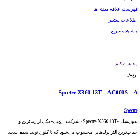
فهرست علاقه مندی ها
اطلاعات بیشتر
مشاهده سریع
مقایسه کنید
نزدیک
Spectre X360 13T – AC000S – A
Spectre
بدون‌شك «Spectre X360 13T» شركت «اچ‌پي» يكي از زيباترين و
جذاب‌ترين آلترابوك‌هايي محسوب مي‌شود كه تا كنون توليد شده است.