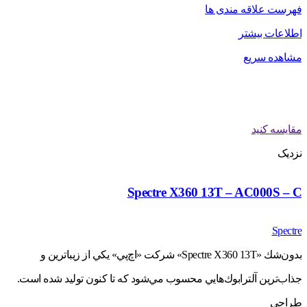
فهرست علاقه مندی ها
اطلاعات بیشتر
مشاهده سریع
مقایسه کنید
نزدیک
Spectre X360 13T – AC000S – C
Spectre
بدون‌شك «Spectre X360 13T» شركت «اچ‌پي» يكي از زيباترين و
جذاب‌ترين آلترابوك‌هايي محسوب مي‌شود كه تا كنون توليد شده است.
طراحي