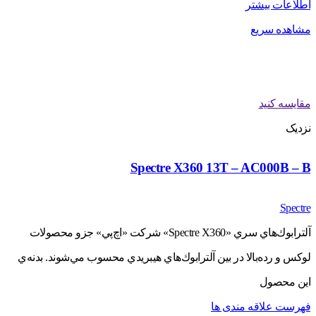
اطلاعات بیشتر
مشاهده سریع
مقایسه کنید
نزدیک
Spectre X360 13T – AC000B – B
Spectre
آلترابوك‌هاي سري «Spectre X360» شركت «اچ‌پي» جزو محصولات
لوكس و رده‌بالا در بين آلترابوك‌هاي هيبريدي محسوب مي‌شوند. بدنه‌ي
اين محصول
فهرست علاقه مندی ها