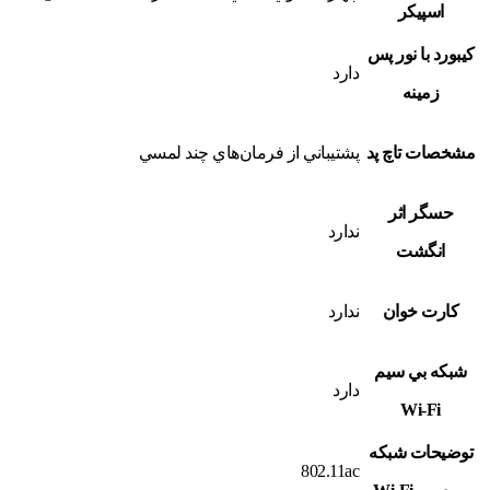
اسپيکر
کيبورد با نور پس
دارد
زمينه
مشخصات تاچ پد
پشتيباني از فرمان‌هاي چند لمسي
حسگر اثر
ندارد
انگشت
کارت خوان
ندارد
شبکه بي سيم
دارد
Wi-Fi
توضيحات شبکه
802.11ac