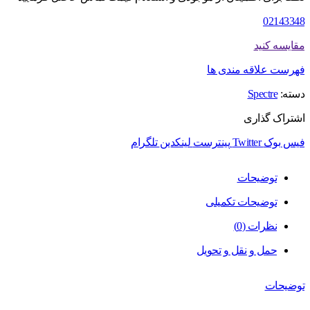
02143348
مقایسه کنید
فهرست علاقه مندی ها
دسته:
Spectre
اشتراک گذاری
فیس بوک
Twitter
پینترست
لینکدین
تلگرام
توضیحات
توضیحات تکمیلی
نظرات (0)
حمل و نقل و تحویل
توضیحات