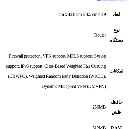
ابعاد
43.9 cm x 43.8 cm x 4.5 cm
نوع
Router
دستگاه
Firewall protection, VPN support, MPLS support, Syslog
support, IPv6 support, Class-Based Weighted Fair Queuing
امکانات
(CBWFQ), Weighted Random Early Detection (WRED),
Dynamic Multipoint VPN (DMVPN)
حافظه
256MB
فلش
512MB
RAM