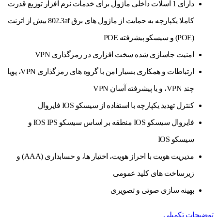
دارای 1 اسلات داخلی ماژول برای خدمات نرم افزار توزیع قدرت
کاملا یکپارچه به حمایت از ماژول های برق 802.3af بیش از اترنت
(POE) و سیسکو پیشرفته POE
امنیت جاسازی شده سخت افزاری در رمزگذاری VPN
ارتباطات و همکاری بسیار امن با گروه های رمزگذاری VPN، پویا
چند VPN، و یا پیشرفته آسان VPN
کنترل تهدید یکپارچه با استفاده از سیسکو IOS فایروال
فایروال سیسکو IOS منطقه بر اساس سیسکو IOS IPS و
سیسکو IOS
مدیریت هویت با احراز هویت، اختیار ها، و حسابداری (AAA) و
زیرساخت های کلید عمومی
بهینه سازی صوتی و تصویری
توضیحات تکمیلی