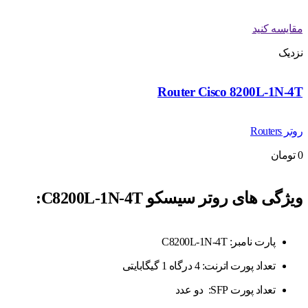
مقایسه کنید
نزدیک
Router Cisco 8200L-1N-4T
روتر Routers
0
تومان
ویژگی های روتر سیسکو C8200L-1N-4T
:
پارت نامبر: C8200L-1N-4T
تعداد پورت اترنت: 4 درگاه 1 گیگابایتی
تعداد پورت SFP: دو عدد