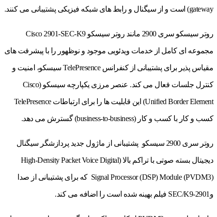
gateway) است و از سیگنال و رابط های شبکه فیزیکی پشتیبانی می کنند.
روتر سیسکو سری 2900 مانند روتر سیسکو Cisco 2901-SEC-K9
مجموعه ای کامل از خدمات ویدئویی موجود و نوظهور را با پیشرفت های
مقیاس پذیر برای پشتیبانی از کنفرانس TelePresence سیسکو، امنیت و
کنترل جلسات فعال می کند. عنصر مرزی یکپارچه سیسکو (Cisco
Unified Border Element) این قابلیت ها را برای ارتباطات TelePresence
کسب و کار با کسب و کار (business-to-business) گسترش می دهد.
روتر سری 2900 سیسکو پشتیبانی از ماژول جدید پردازشگر سیگنال
دیجیتال بسته صوتی با تراکم بالا (High-Density Packet Voice Digital
Signal Processor (DSP) Module (PVDM3) که برای پشتیبانی از صدا
و2901-SEC/K9 فیلم بهینه شده است را اضافه می کند.