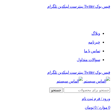
فیس بوک
Twitter
پینترست
لینکدین
تلگرام
فروشگاه الماس سیستم ﻋﺮﺿﻪ کننده اﻧﻮاع ﻣﺤﺼﻮﻻت دﯾﺠﯿﺘﺎل
وبلاگ
خبرنامه
تماس با ما
سوالات متداول
فیس بوک
Twitter
پینترست
لینکدین
تلگرام
جستجو
ورود / فرم ثبت نام
0
موارد
/
0
تومان