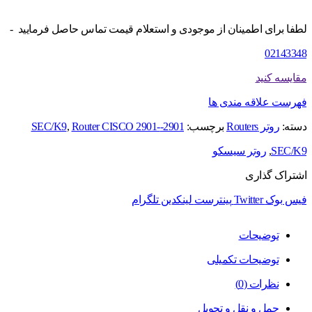
لطفا برای اطمینان از موجودی و استعلام قیمت تماس حاصل فرمایید -
02143348
مقایسه کنید
فهرست علاقه مندی ها
دسته:
روتر Routers
برچسب:
2901-SEC/K9
Router CISCO 2901-
,
SEC/K9
,
روتر سیسکو
اشتراک گذاری
فیس بوک
Twitter
پینترست
لینکدین
تلگرام
توضیحات
توضیحات تکمیلی
نظرات (0)
حمل و نقل و تحویل