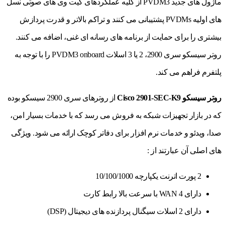
ماژول های جدید PVDM3 از کلیه عملکردهای گیت وی های صوتی نسل
های اولیه PVDMs پشتیبانی می کنند و تراکم بالاتر و قدرت پردازش
بیشتری را برای حمایت از برنامه های رسانه ای غنی، اضافه می کنند.
روتر سیسکو سری 2900، 2 یا 3 اسلات PVDM3 onboard را با توجه به
پلتفرم فراهم می کند.
روتر سیسکو Cisco 2901-SEC-K9
از روترهای سری 2900 سیسکو بوده
که در بازار تجهیزات شبکه به فروش می رسد که با خدمات بسیار امن،
صدا، ویدئو و خدمات نرم افزار برای دفاتر کوچک ارائه می شود. ویژگی
های اصلی آن عبارتند از :
2 پورت اترنت یکپارچه 10/100/1000
دارای 4 WAN با سرعت بالا رابط کارت
دارای 2 اسلات سیگنال پردازنده های دیجیتال (DSP)