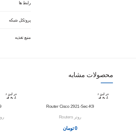
رابط ها
پروتکل شبکه
منبع تغذيه
محصولات مشابه
در این ت
در این ت
اریخ قب
اریخ قب
لا رزرو
لا رزرو
شده اس
شده اس
9
Router Cisco 2921-Sec-K9
ت
ت
روتر Routers
روتر s
0
تومان