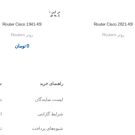
در این ت
اریخ قب
لا رزرو
شده اس
Router Cisco 1941-K9
Router Cisco 2821-K9
ت
روتر Routers
روتر Routers
0
تومان
راهنمای خرید
س
لیست نمایندگان
د
شرایط گارانتی
ا
شیوه‌های پرداخت
ث