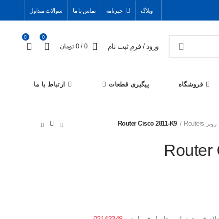
وبلاگ
خبرنامه
تماس با ما
سوالات متداول
0
0
ورود / فرم ثبت نام
0
/
0
تومان
فروشگاه
پیگیری قطعات
ارتباط با ما
روتر Routers
Router Cisco 2811-K9
Router 
تعلام قیمت تماس حاصل فرمایید -
02143348