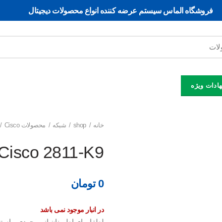
فروشگاه الماس سیستم ﻋﺮﺿﻪ کننده اﻧﻮاع ﻣﺤﺼﻮﻻت دﯾﺠﯿﺘﺎل
ادات ویژه
خانه
shop
شبکه
محصولات Cisco
Cisco 2811-K9
0
تومان
در انبار موجود نمی باشد
لطفا برای اطمینان از موجودی و اس