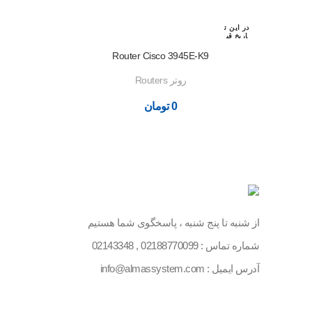
در این ت
اریخ قب
لا رزرو
شده اس
Router Cisco 3945E-K9
ت
روتر Routers
0
تومان
از شنبه تا پنج شنبه ، پاسخگوی شما هستیم
شماره تماس :
02188770099
,
02143348
آدرس ایمیل : info@almassystem.com