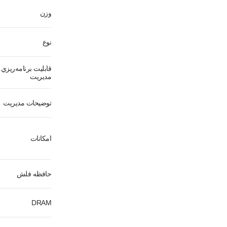
وزن
نوع
قابليت برنامه‌ريزي 
مديريت
توضيحات مديريت
امکانات
حافظه فلش
DRAM