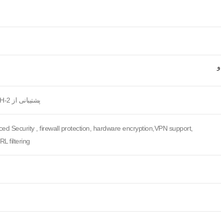
و
پشتیبانی از SNMP, HTTP, SSH-2
d Security , firewall protection, hardware encryption,VPN support,
L filtering