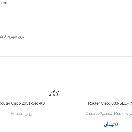
hernet
برق شهری 110/220 ولت 26 وات
در این ت
اریخ قب
لا رزرو
شده اس
Router Cisco 2951-Sec-K9
Router Cisco 888-SEC-K
ت
Router
,
محصولات Cisco
روتر Routers
0
تومان