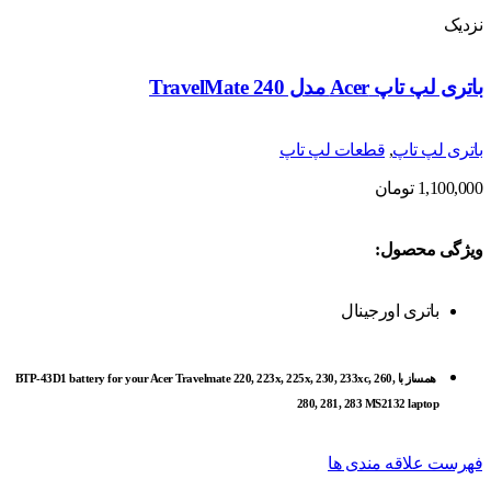
نزدیک
باتری لپ تاپ Acer مدل TravelMate 240
باتری لپ تاپ
,
قطعات لپ تاپ
1,100,000
تومان
ویژگی محصول:
باتری اورجینال
همساز با BTP-43D1 battery for your Acer Travelmate 220, 223x, 225x, 230, 233xc, 260,
280, 281, 283 MS2132 laptop
فهرست علاقه مندی ها