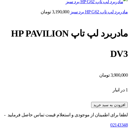
مادربرد لپ تاپ HP G62 برد سبز
3,190,000
تومان
مادربرد لپ تاپ HP PAVILION
DV3
3,900,000
تومان
1 در انبار
افزودن به سبد خرید
لطفا برای اطمینان از موجودی و استعلام قیمت تماس حاصل فرمایید -
02143348