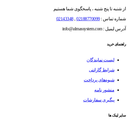
از شنبه تا پنج شنبه ، پاسخگوی شما هستیم
شماره تماس :
02188770099
,
02143348
آدرس ایمیل : info@almassystem.com
راهنمای خرید
لیست نمایندگان
شرایط گارانتی
شیوه‌های پرداخت
منشور نامه
پیگیری سفارشات
سایر لینک ها