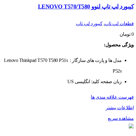
کیبورد لپ تاپ لنوو LENOVO T570/T580
قطعات لپ تاپ
,
کیبورد لپ تاپ
0
تومان
ویژگی محصول:
مدل ها و پارت های سازگار :
Lenovo Thinkpad T570 T580 P51s
P52s
زبان صفحه کلید: انگلیسی US
فهرست علاقه مندی ها
اطلاعات بیشتر
مشاهده سریع