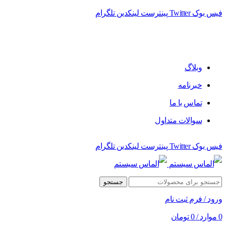
فیس بوک
Twitter
پینترست
لینکدین
تلگرام
فروشگاه الماس سیستم ﻋﺮﺿﻪ کننده اﻧﻮاع ﻣﺤﺼﻮﻻت دﯾﺠﯿﺘﺎل
وبلاگ
خبرنامه
تماس با ما
سوالات متداول
فیس بوک
Twitter
پینترست
لینکدین
تلگرام
جستجو
ورود / فرم ثبت نام
0
موارد
/
0
تومان