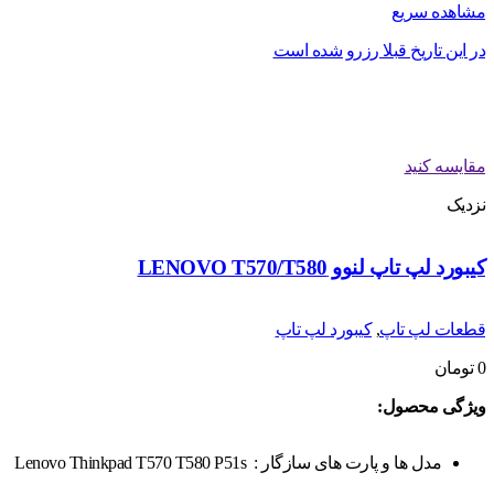
مشاهده سریع
در این تاریخ قبلا رزرو شده است
مقایسه کنید
نزدیک
کیبورد لپ تاپ لنوو LENOVO T570/T580
قطعات لپ تاپ
,
کیبورد لپ تاپ
0
تومان
ویژگی محصول:
مدل ها و پارت های سازگار :
Lenovo Thinkpad T570 T580 P51s