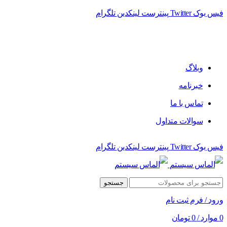
فیس بوک
Twitter
پینترست
لینکدین
تلگرام
فروشگاه الماس سیستم ﻋﺮﺿﻪ کننده اﻧﻮاع ﻣﺤﺼﻮﻻت دﯾﺠﯿﺘﺎل
وبلاگ
خبرنامه
تماس با ما
سوالات متداول
فیس بوک
Twitter
پینترست
لینکدین
تلگرام
جستجو
ورود / فرم ثبت نام
0
موارد
/
0
تومان