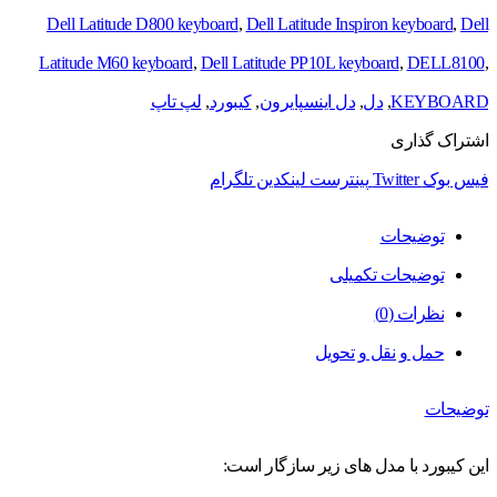
Dell Latitude D800 keyboard
,
Dell Latitude Inspiron keyboard
,
Dell
Latitude M60 keyboard
,
Dell Latitude PP10L keyboard
,
DELL8100
,
KEYBOARD
,
دل
,
دل اینسپایرون
,
کیبورد
,
لپ تاپ
اشتراک گذاری
فیس بوک
Twitter
پینترست
لینکدین
تلگرام
توضیحات
توضیحات تکمیلی
نظرات (0)
حمل و نقل و تحویل
توضیحات
این کیبورد با مدل های زیر سازگار است: