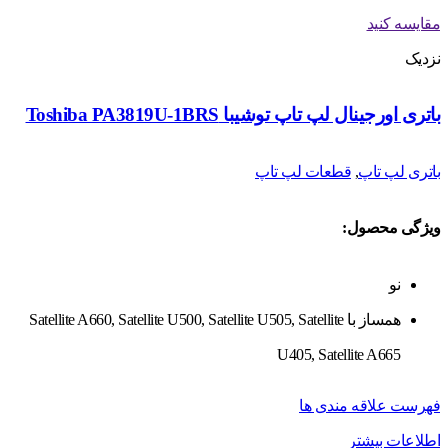
مقایسه کنید
نزدیک
باتری اورجینال لپ تاپ توشیبا Toshiba PA3819U-1BRS
باتری لپ تاپ
,
قطعات لپ تاپ
ویژگی محصول:
نو
همساز با Satellite A660, Satellite U500, Satellite U505, Satellite
U405, Satellite A665
فهرست علاقه مندی ها
اطلاعات بیشتر