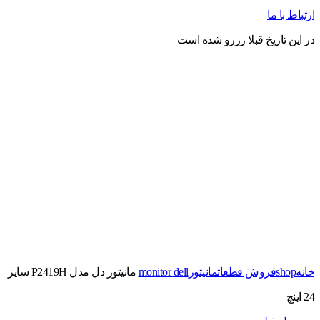
ارتباط با ما
در این تاریخ قبلا رزرو شده است
نمایش 360 درجه محصول
0%
برای بزرگنمایی کلیک کنید
خانه
shop
فروش قطعات
مانیتور
monitor dell
مانیتور دل مدل P2419H سایز
24 اینچ