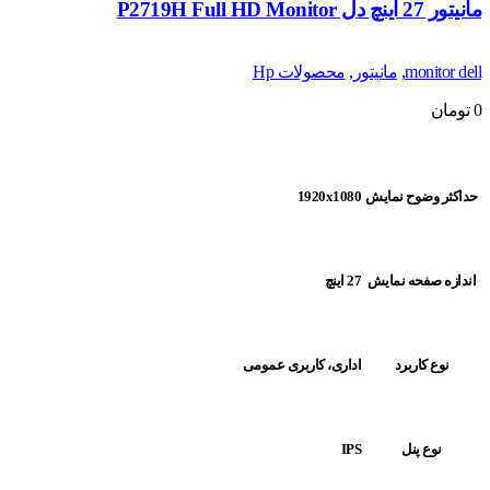
مانیتور 27 اینچ دل P2719H Full HD Monitor
monitor dell
,
مانیتور
,
محصولات Hp
0
تومان
حداکثر وضوح نمایش
1920x1080
اندازه صفحه نمایش
27 اینچ
نوع کاربرد
اداری، کاربری عمومی
نوع پنل
IPS