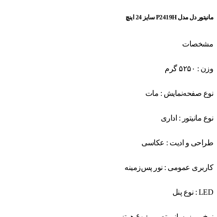
مانیتور دل مدل P2419H سایز 24 اینچ
مشخصات
وزن : ۵۲۵۰ گرم
نوع صفحه‌نمایش : مات
نوع مانیتور : اداری
طراحی و ادیت : عکاسی
کاربری عمومی : نور پس‌زمینه
LED : نوع پنل
نرخ بروزرسانی تصویر : ۶۰ هرتز