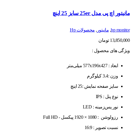
مانیتور اچ پی مدل 25er سایز 25 اینچ
hp monitor
,
مانیتور
,
محصولات Hp
13,850,000
تومان
ویژگی های محصول :
ابعاد : 577x196x427 میلی‌متر
وزن :3.4 کیلوگرم
سایز صفحه نمایش :25 اینچ
نوع پنل : IPS
نور پس‌زمینه : LED
رزولوشن : 1080 × 1920 پیکسل - Full HD
نسبت تصویر : 16:9