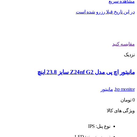
مشاهده سریع
در این تاریخ قبلا رزرو شده است
مقایسه کنید
نزدیک
مانیتور اچ پی مدل Z24nf G2 سایز 23.8 اینچ
hp monitor
,
مانیتور
0
تومان
ویژگی های کالا
نوع پنل: IPS
نور پس‌زمینه: LED