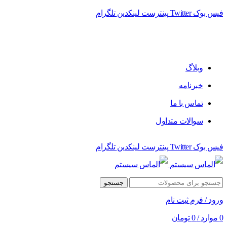
فیس بوک
Twitter
پینترست
لینکدین
تلگرام
فروشگاه الماس سیستم ﻋﺮﺿﻪ کننده اﻧﻮاع ﻣﺤﺼﻮﻻت دﯾﺠﯿﺘﺎل
وبلاگ
خبرنامه
تماس با ما
سوالات متداول
فیس بوک
Twitter
پینترست
لینکدین
تلگرام
جستجو
ورود / فرم ثبت نام
0
موارد
/
0
تومان