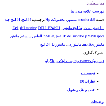
مقایسه کنید
فهرست علاقه مندی ها
دسته:
monitor dell
,
مانیتور
,
محصولات Hp
برچسب:
24 اینچ
,
24 اینچ چند
سانتیمتر است
,
24 اینچ مانیتور
,
,
DELL P2419H
,
dell monitor
,
Dell
p2419h specs
,
p2419h dell monitor
,
p2419h
,
الماس سیستم
,
مانیتور
,
مانیتور monitor
,
مانیتور دل
,
مانیتور دل 24 اینچ
اشتراک گذاری
فیس بوک
Twitter
پینترست
لینکدین
تلگرام
توضیحات
نظرات (0)
حمل و نقل و تحویل
توضیحات