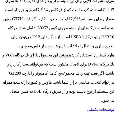
مي‌آيد. شركت اچ‌پي براي اين سيستم از پردازنده‌ي قدرتمند 6700 سري
Core i7 استفاده كرده است كه از فركانس 3.4 گيگاهرتز برخوردار است.
مقدار رم اين سيستم 16 گيگابايت است و به كارت گرافيك GT710 مجهز
شده است. درگاه‌هاي ارائه‌شده روي كيس 280G2‌ شامل شش درگاه‌
USB2.0‌ و دو درگاه‌ USB3.0‌ است. از درگاه‌هاي‌ USB‌ مي‌توان براي
ذخيره‌سازي و انتقال اطلاعات با سرعت زياد از فلش‌مموري يا
هارداكسترنال استفاده كرد؛ همچنين اين محصول داراي يك درگاه VGA‌ و
يك درگاه‌ DVI-D‌ براي اتصال مانيتور است كه مي‌توانند بسيار كاربردي
مي‌تواند انتخاب مناسبي براي شما باشد. ماوس و كيبورد ارائه‌شده همراه
اين سيستم از نوع باسيم بوده و از طريق درگاه USB به كيس متصل
مي‌شود.
توضیحات تکمیلی