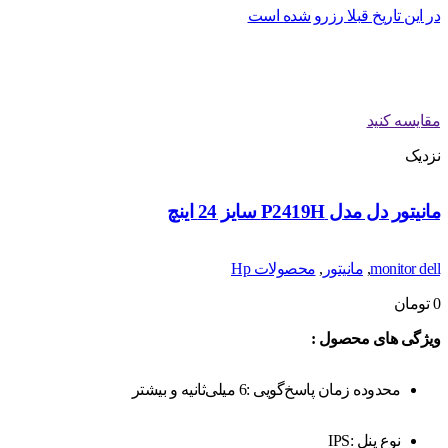
در این تاریخ قبلا رزرو شده است
مقایسه کنید
نزدیک
مانیتور دل مدل P2419H سایز 24 اینچ
monitor dell
,
مانیتور
,
محصولات Hp
0
تومان
ویژگی های محصول :
محدوده زمان پاسخ‌گویی :6 میلی‌ثانیه و بیشتر
نوع پنل :IPS