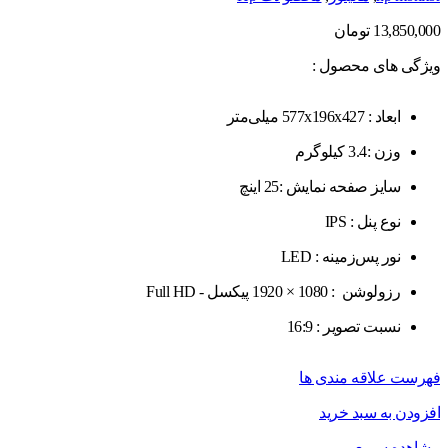
13,850,000
تومان
ویژگی های محصول :
ابعاد : 577x196x427 میلی‌متر
وزن :3.4 کیلوگرم
سایز صفحه نمایش :25 اینچ
نوع پنل : IPS
نور پس‌زمینه : LED
رزولوشن : 1080 × 1920 پیکسل - Full HD
نسبت تصویر : 16:9
فهرست علاقه مندی ها
افزودن به سبد خرید
مشاهده سریع