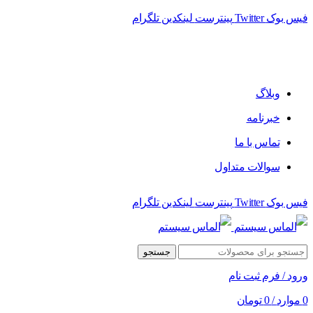
فیس بوک
Twitter
پینترست
لینکدین
تلگرام
فروشگاه الماس سیستم ﻋﺮﺿﻪ کننده اﻧﻮاع ﻣﺤﺼﻮﻻت دﯾﺠﯿﺘﺎل
وبلاگ
خبرنامه
تماس با ما
سوالات متداول
فیس بوک
Twitter
پینترست
لینکدین
تلگرام
جستجو
ورود / فرم ثبت نام
0
موارد
/
0
تومان