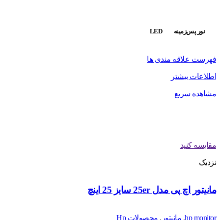
نور پس‌زمینه
LED
فهرست علاقه مندی ها
اطلاعات بیشتر
مشاهده سریع
مقایسه کنید
نزدیک
مانیتور اچ پی مدل 25er سایز 25 اینچ
hp monitor
,
مانیتور
,
محصولات Hp