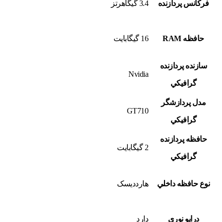
فرکانس پردازنده
3.4 گيگاهرتز
حافظه RAM
16 گيگابايت
سازنده پردازنده
Nvidia
گرافيکي
مدل پردازشگر
GT710
گرافيکي
حافظه پردازنده
2 گيگابايت
گرافيکي
نوع حافظه داخلي
هاردديسک
درايو نوري
دارد