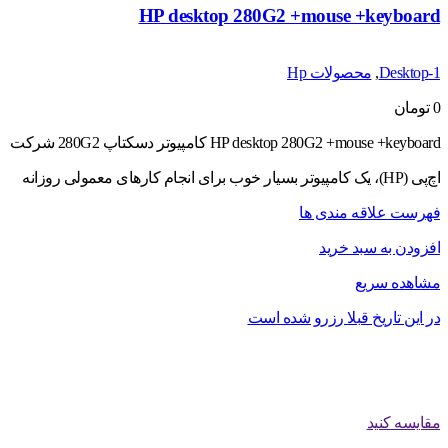
HP desktop 280G2 +mouse +keyboard
Desktop-1
,
محصولات Hp
0
تومان
HP desktop 280G2 +mouse +keyboard کامپیوتر دسکتاپ 280G2 شرکت
اچ‌پی (HP)، یک کامپیوتر بسیار خوب برای انجام کارهای معمولی روزانه
فهرست علاقه مندی ها
افزودن به سبد خرید
مشاهده سریع
در این تاریخ قبلا رزرو شده است
مقایسه کنید