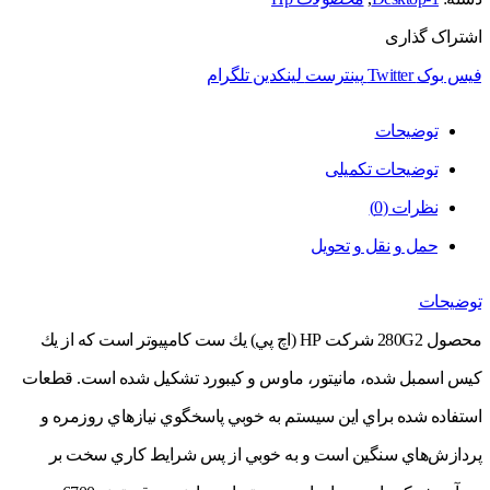
اشتراک گذاری
فیس بوک
Twitter
پینترست
لینکدین
تلگرام
توضیحات
توضیحات تکمیلی
نظرات (0)
حمل و نقل و تحویل
توضیحات
محصول 280G2 شركت HP (اچ پي) يك ست كامپيوتر است كه از يك
كيس اسمبل شده، مانيتور، ماوس و كيبورد تشكيل شده است. قطعات
استفاده شده براي اين سيستم به خوبي پاسخگوي نيازهاي روزمره و
پردازش‌هاي سنگين است و به خوبي از پس شرايط كاري سخت بر