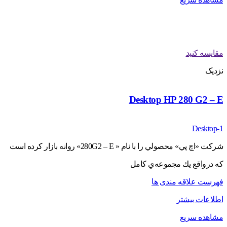
مقایسه کنید
نزدیک
Desktop HP 280 G2 – E
Desktop-1
شركت «اچ پي» محصولي را با نام « 280G2 – E» روانه بازار كرده است
كه درواقع يك مجموعه‌ي كامل
فهرست علاقه مندی ها
اطلاعات بیشتر
مشاهده سریع