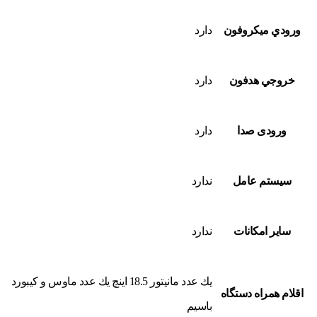
ورودي ميکروفون
دارد
خروجي هدفون
دارد
ورودی صدا
دارد
سيستم عامل
ندارد
ساير امکانات
ندارد
يك عدد مانيتور 18.5 اينچ يك عدد ماوس و كيبورد
اقلام همراه دستگاه
باسيم