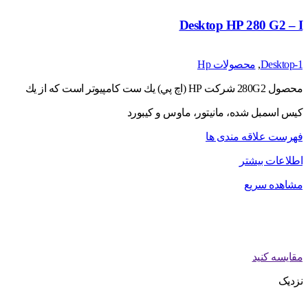
Desktop HP 280 G2 – I
Desktop-1
,
محصولات Hp
محصول 280G2 شركت HP (اچ پي) يك ست كامپيوتر است كه از يك
كيس اسمبل شده، مانيتور، ماوس و كيبورد
فهرست علاقه مندی ها
اطلاعات بیشتر
مشاهده سریع
مقایسه کنید
نزدیک