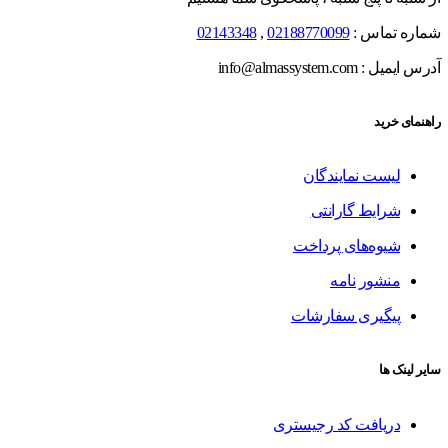
شماره تماس :
02188770099
,
02143348
آدرس ایمیل : info@almassystem.com
راهنمای خرید
لیست نمایندگان
شرایط گارانتی
شیوه‌های پرداخت
منشور نامه
پیگیری سفارشات
سایر لینک ها
دریافت کد رجیستری