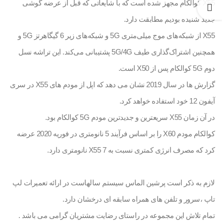
X55 کوالکام مجهز شده است که با شایعاتی که قبل از عرضه گوشی
جدید شنیده بودیم مطابقت دارد.
X55 از شبکه‌های موج میلی‌متری 5G و شبکه‌های زیر 6 گیگاهرتز 5G و
همچنین اشتراک‌گذاری طیف 5G/4G پشتیبانی می‌کند. این تراشه نسل
دوم 5G کوالکام پس از X50 است.
گزارش ها در سال 2019 نشان می دهد که اپل از مودم های X55 در سری
آیفون 12 خود استفاده خواهد کرد.
در آن زمان X55 سریعترین و جدیدترین مودم 5G کوالکام بود.
کوالکام مودم X60 را بر اساس فرآیند 5 نانومتری در فوریه 2020 عرضه
کرد که مصرف انرژی کمتری نسبت به X55 7 نانومتری دارد.
لازم به ذکر است پرشین الماس سیستم سالهاست در ارائه تعمیرات لپ
تاپ ،سرور و تلفن های همراه سابقه ای درخشان دارد.
تمام تلاش این مجموعه در راستای رضایت مشتریان گرامی می باشد .